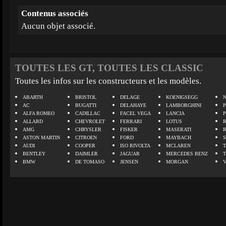
Contenus associés
Aucun objet associé.
TOUTES LES GT, TOUTES LES CLASSIC
Toutes les infos sur les constructeurs et les modèles.
ABARTH
BRISTOL
DELAGE
KOENIGSEGG
N
AC
BUGATTI
DELAHAYE
LAMBORGHINI
P
ALFA ROMEO
CADILLAC
FACEL VEGA
LANCIA
ALLARD
CHEVROLET
FERRARI
LOTUS
AMG
CHRYSLER
FISKER
MASERATI
ASTON MARTIN
CITROEN
FORD
MAYBACH
AUDI
COOPER
ISO RIVOLTA
MCLAREN
BENTLEY
DAIMLER
JAGUAR
MERCEDES BENZ
BMW
DE TOMASO
JENSEN
MORGAN