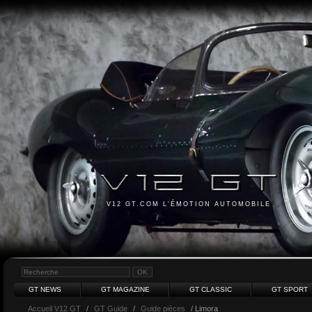
V12 GT.COM L'ÉMOTION AUTOMOBILE
GT NEWS
GT MAGAZINE
GT CLASSIC
GT SPORT
Accueil V12 GT
/
GT Guide
/
Guide pièces
/ Limora