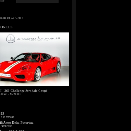
sse
NONCES
- 360 Challenge Stradale Coupé
50 km - 159900 €
935
: le remake
li Amos Delta Futurista
l'italienne