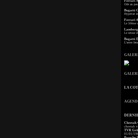
Ferrari 
Ode au pas
Bugatti 
Hypercar a
Ferrari 4
Le 50ème c
Lamborgh
Le retour d
Bugatti 
L'arme fata
GALER
GALER
LA CO
AGEND
DERNI
Cheetah
cheetah v
TVR Grif
01/01/19
Porsche 