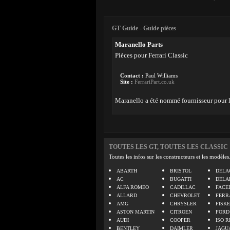
GT Guide
-
Guide pièces
Maranello Parts
Pièces pour Ferrari Classic
Contact :
Paul Williams
Site :
FerrariPart.co.uk
Maranello a été nommé fournisseur pour l
TOUTES LES GT, TOUTES LES CLASSIC
Toutes les infos sur les constructeurs et les modèles
ABARTH
BRISTOL
DELA
AC
BUGATTI
DELA
ALFA ROMEO
CADILLAC
FACE
ALLARD
CHEVROLET
FERR
AMG
CHRYSLER
FISK
ASTON MARTIN
CITROEN
FORD
AUDI
COOPER
ISO R
BENTLEY
DAIMLER
JAGU