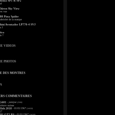
Monza SP1 & SP2
sé
Chiron Sky View
vec vue
88 Pista Spider
abriolet de la marque
ini Aventador LP770-4 SVJ
u J
Divo
le ?
IE VIDEOS
IE PHOTOS
TE DES MONTRES
A
ERS COMMENTAIRES
 G601
- jamijoe
(5/04)
oiture suisse
fith 2018
- 01/01/1967
(14/10)
67
991 GT2 RS
- 01/01/1967
(14/10)