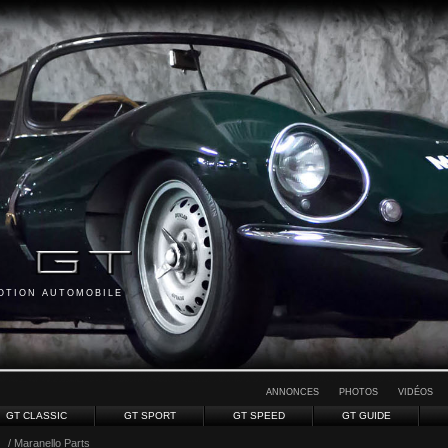
MOTION AUTOMOBILE
ANNONCES
PHOTOS
VIDÉOS
GT CLASSIC
GT SPORT
GT SPEED
GT GUIDE
/ Maranello Parts