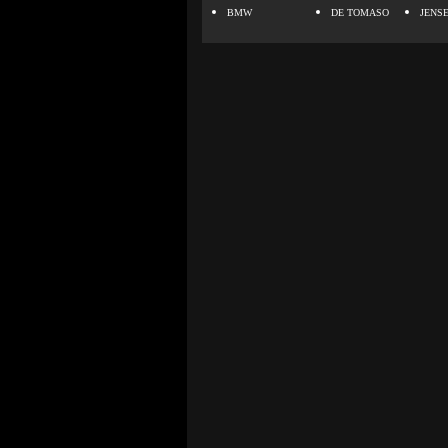
BMW
DE TOMASO
JENS