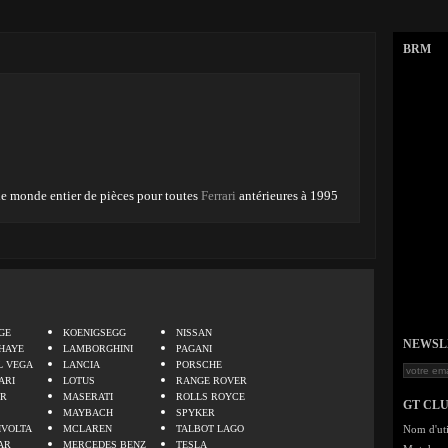
BRM
e monde entier de pièces pour toutes
Ferrari
antérieures à 1995
.
GE
KOENIGSEGG
NISSAN
NEWSLET
HAYE
LAMBORGHINI
PAGANI
L VEGA
LANCIA
PORSCHE
ARI
LOTUS
RANGE ROVER
ER
MASERATI
ROLLS ROYCE
GT CL
MAYBACH
SPYKER
IVOLTA
MCLAREN
TALBOT LAGO
Nom d'uti
AR
MERCEDES BENZ
TESLA