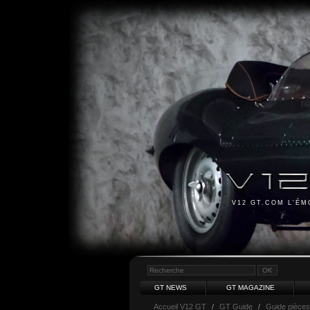
V12 GT.COM L'É
GT NEWS
GT MAGAZINE
Accueil V12 GT
/
GT Guide
/
Guide pièces