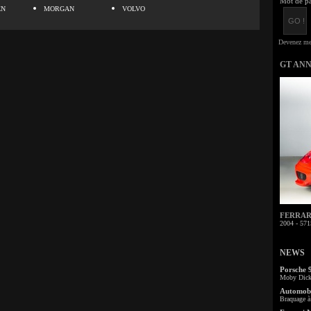
Mot de pa
EN
MORGAN
VOLVO
GT AN
FERRARI 
2004 - 571
NEWS
Porsche 
Moby Dick 
Automobi
Braquage à 