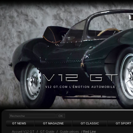
V12 GT.COM L'ÉMOTION AUTOMOBILE
GT NEWS
GT MAGAZINE
GT CLASSIC
GT SPORT
Accueil V12 GT
/
GT Guide
/
Guide pièces
/ Red Line