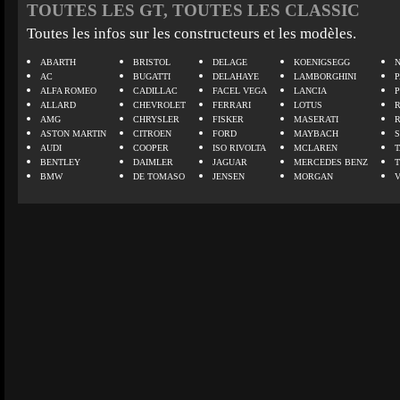
TOUTES LES GT, TOUTES LES CLASSIC
Toutes les infos sur les constructeurs et les modèles.
ABARTH
BRISTOL
DELAGE
KOENIGSEGG
N
AC
BUGATTI
DELAHAYE
LAMBORGHINI
P
ALFA ROMEO
CADILLAC
FACEL VEGA
LANCIA
ALLARD
CHEVROLET
FERRARI
LOTUS
AMG
CHRYSLER
FISKER
MASERATI
ASTON MARTIN
CITROEN
FORD
MAYBACH
AUDI
COOPER
ISO RIVOLTA
MCLAREN
BENTLEY
DAIMLER
JAGUAR
MERCEDES BENZ
BMW
DE TOMASO
JENSEN
MORGAN