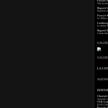
Ferrari 
Ode au pas
Bugatti 
Hypercar a
Ferrari 4
Le 50ème c
Lamborgh
Le retour d
Bugatti 
L'arme fata
GALER
GALER
LA CO
AGEND
DERNI
Cheetah
cheetah v
TVR Grif
01/01/19
Porsche 