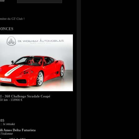
sse
NONCES
- 360 Challenge Stradale Coupé
50 km - 159900 €
935
: le remake
li Amos Delta Futurista
l'italienne