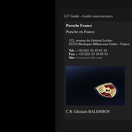
GT Guide
-
Guide constructeurs
Porsche France
Porsche en France
122, avenue du Général Leclerc
92514 Boulogne-Billancourt Cedex - France
Tél. :
+33 (0)1 55 19 91 10
Fax. :
+33 (0)1 55 19 91 01
Site :
www.porsche.com
C.R. Ghislain BALEMBOY