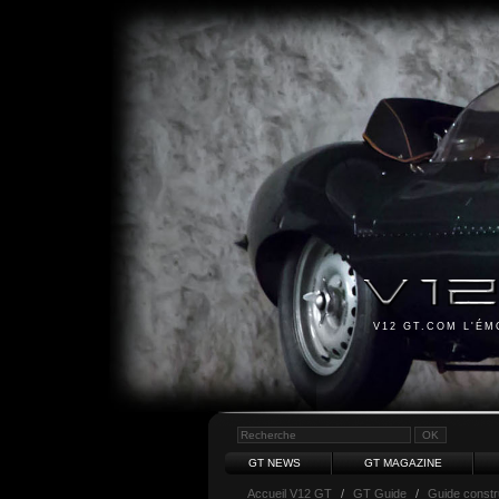
V12 GT.COM L'É
GT NEWS
GT MAGAZINE
Accueil V12 GT
/
GT Guide
/
Guide constr