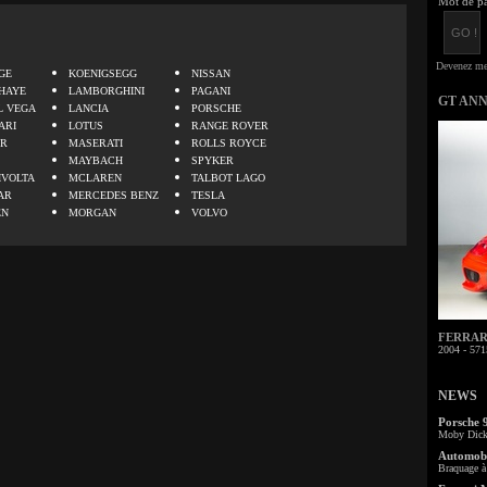
Mot de pa
.
GE
KOENIGSEGG
NISSAN
HAYE
LAMBORGHINI
PAGANI
GT AN
L VEGA
LANCIA
PORSCHE
ARI
LOTUS
RANGE ROVER
ER
MASERATI
ROLLS ROYCE
MAYBACH
SPYKER
IVOLTA
MCLAREN
TALBOT LAGO
AR
MERCEDES BENZ
TESLA
EN
MORGAN
VOLVO
FERRARI 
2004 - 571
NEWS
Porsche 
Moby Dick 
Automobi
Braquage à 