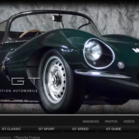
MOTION AUTOMOBILE
ANNONCES
PHOTOS
VIDÉOS
GT CLASSIC
GT SPORT
GT SPEED
GT GUIDE
ucteurs
/ Porsche France