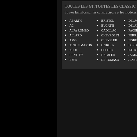
TOUTES LES GT, TOUTES LES CLASSIC
Toutes les infos sur les constructeurs et les modèles
ABARTH
BRISTOL
DELA
AC
BUGATTI
DELA
ALFA ROMEO
CADILLAC
FACE
ALLARD
CHEVROLET
FERR
AMG
CHRYSLER
FISK
ASTON MARTIN
CITROEN
FORD
AUDI
COOPER
ISO R
BENTLEY
DAIMLER
JAGU
BMW
DE TOMASO
JENS