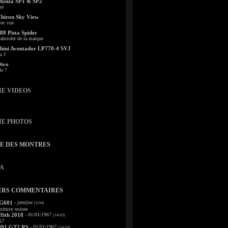
Monza SP1 & SP2
sé
Chiron Sky View
vec vue
88 Pista Spider
abriolet de la marque
ini Aventador LP770-4 SVJ
u J
Divo
le ?
IE VIDEOS
IE PHOTOS
TE DES MONTRES
A
ERS COMMENTAIRES
 G601
- jamijoe
(5/04)
oiture suisse
fith 2018
- 01/01/1967
(14/10)
67
991 GT2 RS
- 01/01/1967
(14/10)