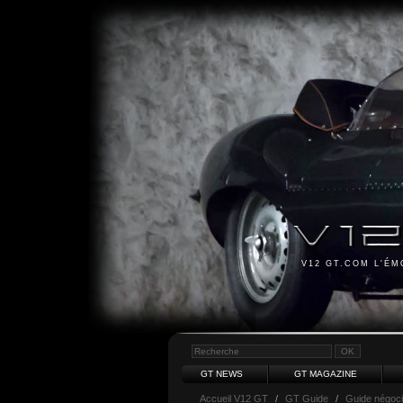
V12 GT.COM L'É
GT NEWS
GT MAGAZINE
Accueil V12 GT
/
GT Guide
/
Guide négoci