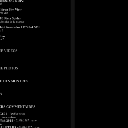
Monza SP1 & SP2
sé
Chiron Sky View
vec vue
88 Pista Spider
abriolet de la marque
ini Aventador LP770-4 SVJ
u J
Divo
le ?
IE VIDEOS
IE PHOTOS
TE DES MONTRES
A
ERS COMMENTAIRES
 G601
- jamijoe
(5/04)
oiture suisse
fith 2018
- 01/01/1967
(14/10)
67
991 GT2 RS
- 01/01/1967
(14/10)