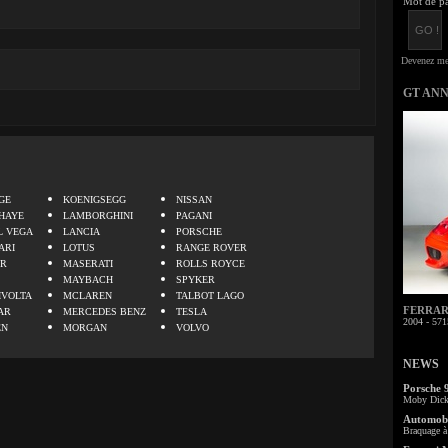
Mot de pa
GT AN
.
GE
KOENIGSEGG
NISSAN
HAYE
LAMBORGHINI
PAGANI
L VEGA
LANCIA
PORSCHE
ARI
LOTUS
RANGE ROVER
ER
MASERATI
ROLLS ROYCE
MAYBACH
SPYKER
IVOLTA
MCLAREN
TALBOT LAGO
FERRARI 
AR
MERCEDES BENZ
TESLA
2004 - 571
EN
MORGAN
VOLVO
NEWS
Porsche 
Moby Dick 
Automobi
Braquage à 