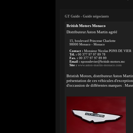
GT Guide
-
Guide négociants
British Motors Monaco
Distributeur Aston Martin agréé
15, boulevard Princesse Charlotte
98000 Monaco - Monaco
Contact :
Monsieur Nicolas PONS DE VIER
Tél. :
00 377 97 97 89 78
Fax. :
00 377 97 97 89 89
Email :
nponsdevier@british-motors.mc
Site :
www.aston-martin-monaco.com
Bristish Motors, distributeur Aston Mart
présentation de ces véhicules d'exceptio
d'occassion de différentes marques : Maser