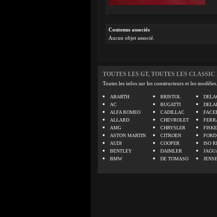
Contenus associés
Aucun objet associé.
TOUTES LES GT, TOUTES LES CLASSIC
Toutes les infos sur les constructeurs et les modèles
ABARTH
BRISTOL
DELA
AC
BUGATTI
DELA
ALFA ROMEO
CADILLAC
FACE
ALLARD
CHEVROLET
FERR
AMG
CHRYSLER
FISK
ASTON MARTIN
CITROEN
FORD
AUDI
COOPER
ISO R
BENTLEY
DAIMLER
JAGU
BMW
DE TOMASO
JENS