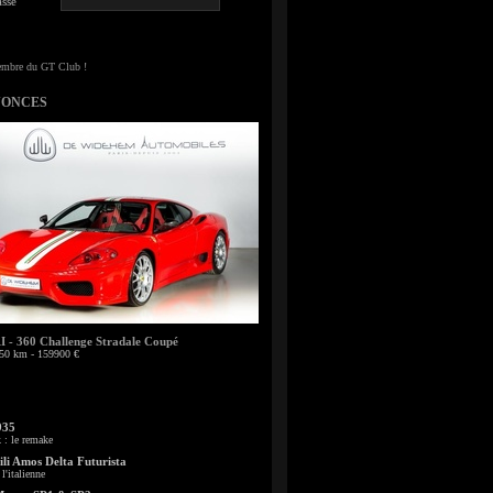
sse
NONCES
- 360 Challenge Stradale Coupé
50 km - 159900 €
935
: le remake
li Amos Delta Futurista
l'italienne