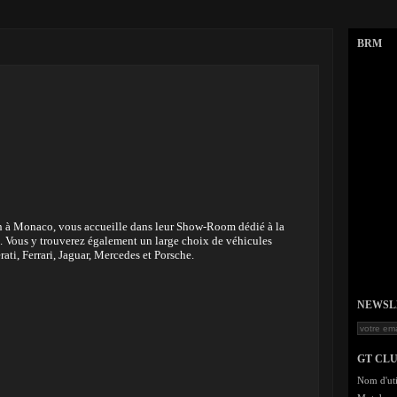
BRM
in à Monaco, vous accueille dans leur Show-Room dédié à la
n. Vous y trouverez également un large choix de véhicules
ati, Ferrari, Jaguar, Mercedes et Porsche.
NEWSLET
GT CL
Nom d'uti