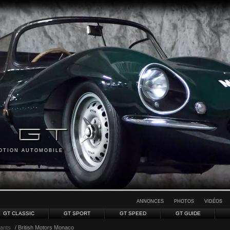
MOTION AUTOMOBILE
ANNONCES
PHOTOS
VIDÉOS
GT CLASSIC
GT SPORT
GT SPEED
GT GUIDE
ants
/ British Motors Monaco