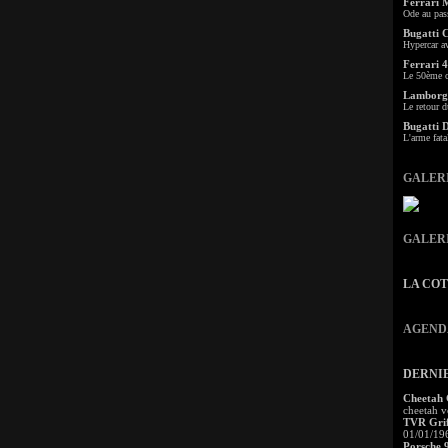
Ferrari 
Ode au pas
Bugatti 
Hypercar a
Ferrari 4
Le 50ème c
Lamborgh
Le retour d
Bugatti 
L'arme fata
GALER
GALER
LA CO
AGEND
DERNI
Cheetah
cheetah v
TVR Grif
01/01/19
Porsche 