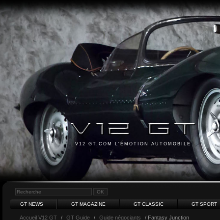
V12 GT.COM L'ÉMOTION AUTOMOBILE
GT NEWS
GT MAGAZINE
GT CLASSIC
GT SPORT
Accueil V12 GT
/
GT Guide
/
Guide négociants
/ Fantasy Junction