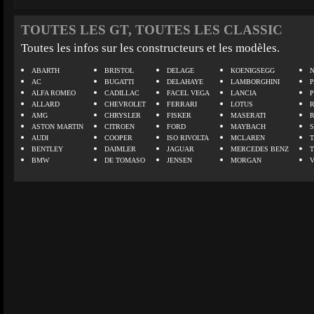
TOUTES LES GT, TOUTES LES CLASSIC
Toutes les infos sur les constructeurs et les modèles.
ABARTH
BRISTOL
DELAGE
KOENIGSEGG
N
AC
BUGATTI
DELAHAYE
LAMBORGHINI
P
ALFA ROMEO
CADILLAC
FACEL VEGA
LANCIA
ALLARD
CHEVROLET
FERRARI
LOTUS
AMG
CHRYSLER
FISKER
MASERATI
ASTON MARTIN
CITROEN
FORD
MAYBACH
AUDI
COOPER
ISO RIVOLTA
MCLAREN
BENTLEY
DAIMLER
JAGUAR
MERCEDES BENZ
BMW
DE TOMASO
JENSEN
MORGAN