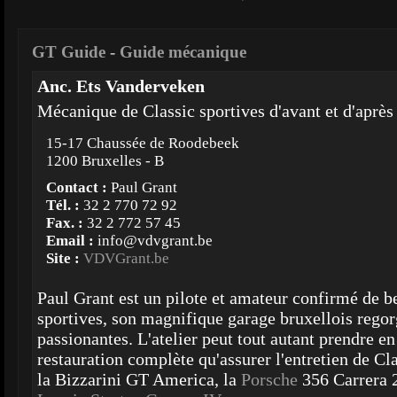
GT Guide
-
Guide mécanique
Anc. Ets Vanderveken
Mécanique de Classic sportives d'avant et d'après
15-17 Chaussée de Roodebeek
1200 Bruxelles - B
Contact :
Paul Grant
Tél. :
32 2 770 72 92
Fax. :
32 2 772 57 45
Email :
info@vdvgrant.be
Site :
VDVGrant.be
Paul Grant est un pilote et amateur confirmé de be
sportives, son magnifique garage bruxellois regor
passionantes. L'atelier peut tout autant prendre e
restauration complète qu'assurer l'entretien de Cla
la Bizzarini GT America, la
Porsche
356 Carrera 2