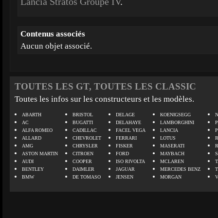
Lancia Stratos Groupe IV
.
Contenus associés
Aucun objet associé.
TOUTES LES GT, TOUTES LES CLASSIC
Toutes les infos sur les constructeurs et les modèles.
ABARTH
BRISTOL
DELAGE
KOENIGSEGG
N
AC
BUGATTI
DELAHAYE
LAMBORGHINI
P
ALFA ROMEO
CADILLAC
FACEL VEGA
LANCIA
ALLARD
CHEVROLET
FERRARI
LOTUS
AMG
CHRYSLER
FISKER
MASERATI
ASTON MARTIN
CITROEN
FORD
MAYBACH
AUDI
COOPER
ISO RIVOLTA
MCLAREN
BENTLEY
DAIMLER
JAGUAR
MERCEDES BENZ
BMW
DE TOMASO
JENSEN
MORGAN