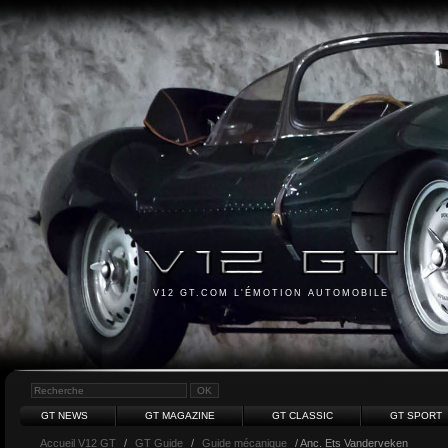
V12 GT.COM L'ÉMOTION AUTOMOBILE
GT NEWS
GT MAGAZINE
GT CLASSIC
GT SPORT
Accueil V12 GT
/
GT Guide
/
Guide mécanique
/ Anc. Ets Vanderveken