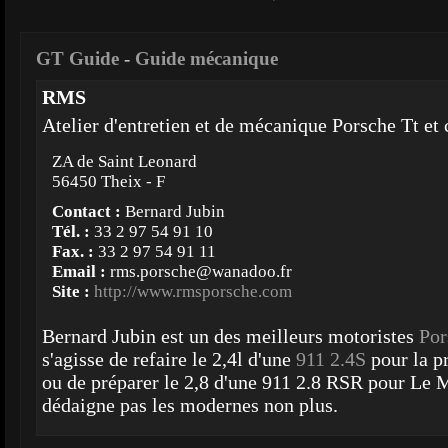
GT Guide
-
Guide mécanique
RMS
Atelier d'entretien et de mécanique Porsche Tt et 
ZA de Saint Leonard
56450 Theix - F
Contact :
Bernard Jubin
Tél. :
33 2 97 54 91 10
Fax. :
33 2 97 54 91 11
Email :
rms.porsche@wanadoo.fr
Site :
http://www.rmsporsche.com
Bernard Jubin est un des meilleurs motoristes
Por
s'agisse de refaire le 2,4l d'une
911 2.4S
pour la p
ou de préparer le 2,8 d'une 911 2.8 RSR pour Le M
dédaigne pas les modernes non plus.