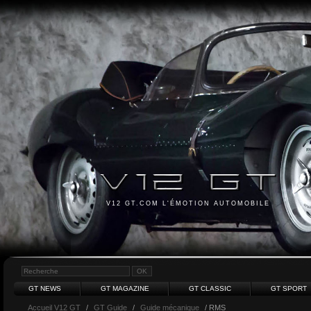
V12 GT.COM L'ÉMOTION AUTOMOBILE
GT NEWS
GT MAGAZINE
GT CLASSIC
GT SPORT
Accueil V12 GT
/
GT Guide
/
Guide mécanique
/ RMS