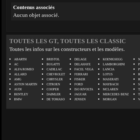
Contenus associés
Aucun objet associé.
TOUTES LES GT, TOUTES LES CLASSIC
Toutes les infos sur les constructeurs et les modèles.
ABARTH
BRISTOL
DELAGE
KOENIGSEGG
N
AC
BUGATTI
DELAHAYE
LAMBORGHINI
P
ALFA ROMEO
CADILLAC
FACEL VEGA
LANCIA
ALLARD
CHEVROLET
FERRARI
LOTUS
AMG
CHRYSLER
FISKER
MASERATI
ASTON MARTIN
CITROEN
FORD
MAYBACH
AUDI
COOPER
ISO RIVOLTA
MCLAREN
BENTLEY
DAIMLER
JAGUAR
MERCEDES BENZ
BMW
DE TOMASO
JENSEN
MORGAN