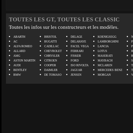
TOUTES LES GT, TOUTES LES CLASSIC
Toutes les infos sur les constructeurs et les modèles.
ABARTH
BRISTOL
DELAGE
KOENIGSEGG
N
AC
BUGATTI
DELAHAYE
LAMBORGHINI
P
ALFA ROMEO
CADILLAC
FACEL VEGA
LANCIA
ALLARD
CHEVROLET
FERRARI
LOTUS
AMG
CHRYSLER
FISKER
MASERATI
ASTON MARTIN
CITROEN
FORD
MAYBACH
AUDI
COOPER
ISO RIVOLTA
MCLAREN
BENTLEY
DAIMLER
JAGUAR
MERCEDES BENZ
BMW
DE TOMASO
JENSEN
MORGAN