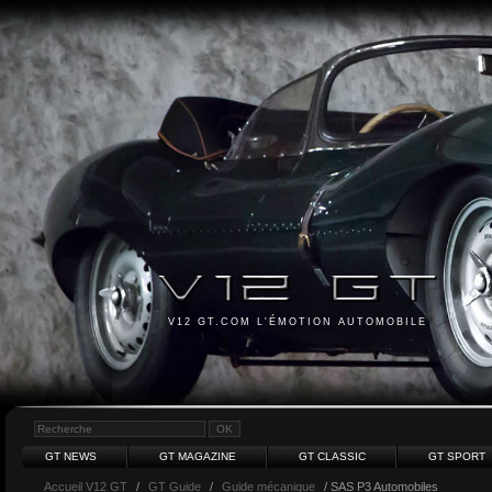
V12 GT.COM L'ÉMOTION AUTOMOBILE
GT NEWS
GT MAGAZINE
GT CLASSIC
GT SPORT
Accueil V12 GT
/
GT Guide
/
Guide mécanique
/ SAS P3 Automobiles