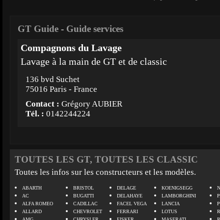
GT Guide
-
Guide services
Compagnons du Lavage
Lavage à la main de GT et de classic
136 bvd Suchet
75016 Paris - France
Contact :
Grégory AUBIER
Tél. :
0142244224
TOUTES LES GT, TOUTES LES CLASSIC
Toutes les infos sur les constructeurs et les modèles.
ABARTH
BRISTOL
DELAGE
KOENIGSEGG
N
AC
BUGATTI
DELAHAYE
LAMBORGHINI
P
ALFA ROMEO
CADILLAC
FACEL VEGA
LANCIA
ALLARD
CHEVROLET
FERRARI
LOTUS
AMG
CHRYSLER
FISKER
MASERATI