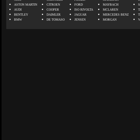
ASTON MARTIN
CITROEN
FORD
MAYBACH
AUDI
COOPER
ISO RIVOLTA
MCLAREN
BENTLEY
DAIMLER
JAGUAR
MERCEDES BENZ
BMW
DE TOMASO
JENSEN
MORGAN