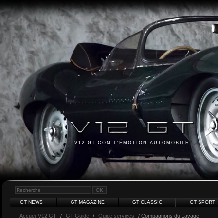
V12 GT.COM L'ÉMOTION AUTOMOBILE
GT NEWS
GT MAGAZINE
GT CLASSIC
GT SPORT
Accueil V12 GT
/
GT Guide
/
Guide services
/ Compagnons du Lavage