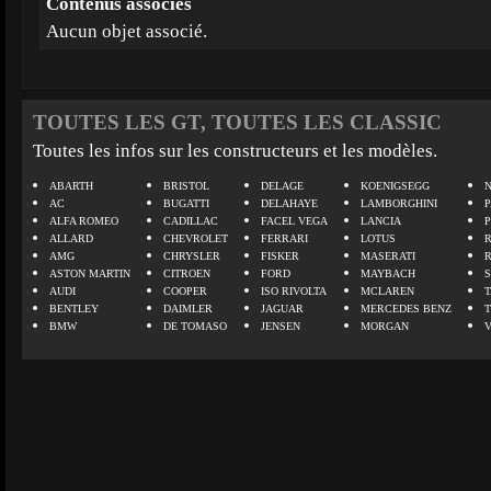
Contenus associés
Aucun objet associé.
TOUTES LES GT, TOUTES LES CLASSIC
Toutes les infos sur les constructeurs et les modèles.
ABARTH
BRISTOL
DELAGE
KOENIGSEGG
N
AC
BUGATTI
DELAHAYE
LAMBORGHINI
P
ALFA ROMEO
CADILLAC
FACEL VEGA
LANCIA
ALLARD
CHEVROLET
FERRARI
LOTUS
AMG
CHRYSLER
FISKER
MASERATI
ASTON MARTIN
CITROEN
FORD
MAYBACH
AUDI
COOPER
ISO RIVOLTA
MCLAREN
BENTLEY
DAIMLER
JAGUAR
MERCEDES BENZ
BMW
DE TOMASO
JENSEN
MORGAN