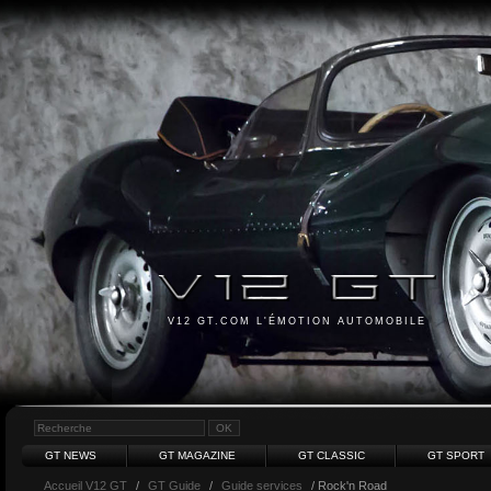
V12 GT.COM L'ÉMOTION AUTOMOBILE
GT NEWS
GT MAGAZINE
GT CLASSIC
GT SPORT
Accueil V12 GT
/
GT Guide
/
Guide services
/ Rock'n Road