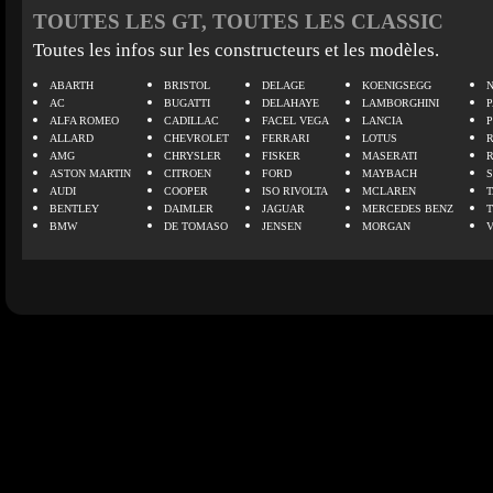
TOUTES LES GT, TOUTES LES CLASSIC
Toutes les infos sur les constructeurs et les modèles.
ABARTH
BRISTOL
DELAGE
KOENIGSEGG
N
AC
BUGATTI
DELAHAYE
LAMBORGHINI
P
ALFA ROMEO
CADILLAC
FACEL VEGA
LANCIA
ALLARD
CHEVROLET
FERRARI
LOTUS
AMG
CHRYSLER
FISKER
MASERATI
ASTON MARTIN
CITROEN
FORD
MAYBACH
AUDI
COOPER
ISO RIVOLTA
MCLAREN
BENTLEY
DAIMLER
JAGUAR
MERCEDES BENZ
BMW
DE TOMASO
JENSEN
MORGAN