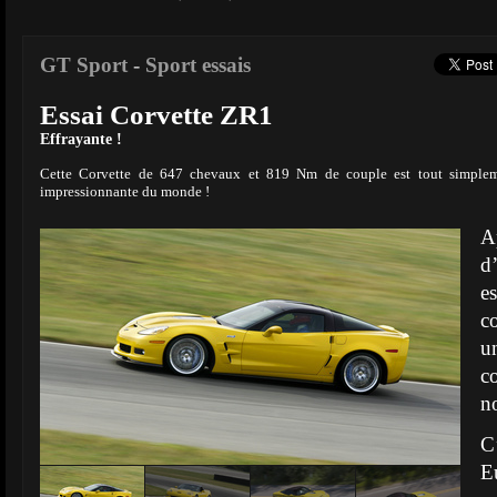
GT Sport
-
Sport essais
Essai Corvette ZR1
Effrayante !
Cette Corvette de 647 chevaux et 819 Nm de couple est tout simpleme
impressionnante du monde !
A
d
es
c
u
c
n
C
E