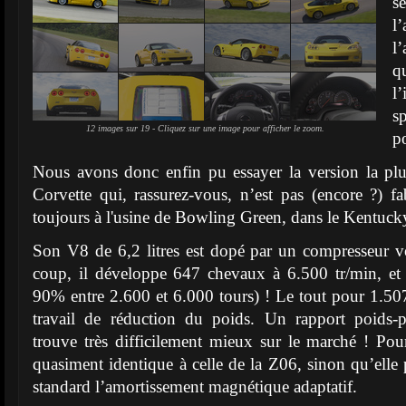
s
l
q
l
s
12 images sur 19 - Cliquez sur une image pour afficher le zoom.
po
Nous avons donc enfin pu essayer la version la plus
Corvette qui, rassurez-vous, n’est pas (encore ?) 
toujours à l'usine de Bowling Green, dans le Kentuck
Son V8 de 6,2 litres est dopé par un compresseur 
coup, il développe 647 chevaux à 6.500 tr/min, e
90% entre 2.600 et 6.000 tours) ! Le tout pour 1.507
travail de réduction du poids. Un rapport poids-p
trouve très difficilement mieux sur le marché ! Pour
quasiment identique à celle de la Z06, sinon qu’ell
standard l’amortissement magnétique adaptatif.