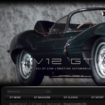
V12 GT.COM L'ÉMOTION AUTOMOBILE
GT NEWS
GT MAGAZINE
GT CLASSIC
GT SPORT
Accueil V12 GT
/
GT Sport
/
Sport essais
/ Essai Corvette ZR1