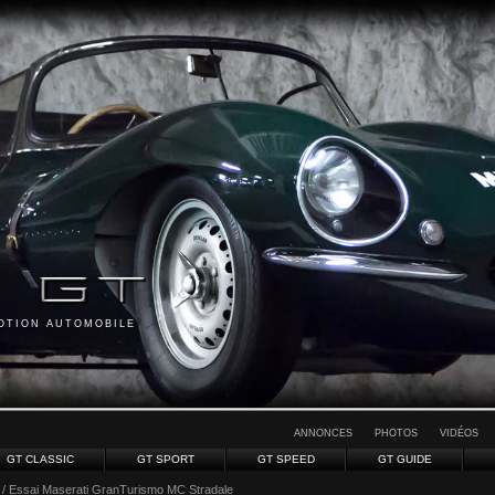
MOTION AUTOMOBILE
ANNONCES
PHOTOS
VIDÉOS
GT CLASSIC
GT SPORT
GT SPEED
GT GUIDE
/ Essai Maserati GranTurismo MC Stradale