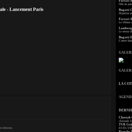
Ferrari 
Ode au pas
le - Lancement Paris
Bugatti 
Hypercar a
Ferrari 4
Le 50ème c
Lamborgh
Le retour d
Bugatti 
L'arme fata
GALER
GALER
LA CO
AGEND
DERNI
Cheetah
cheetah v
TVR Grif
ci-dessous.
01/01/19
Porsche 