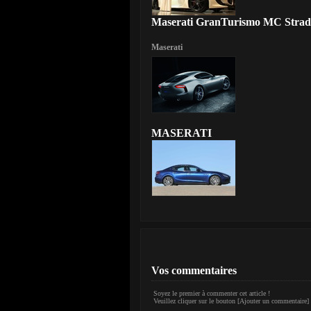
Maserati GranTurismo MC Strada
Maserati
MASERATI
Vos commentaires
Soyez le premier à commenter cet article !
Veuillez cliquer sur le bouton [Ajouter un commentaire] 