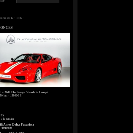
sse
NONCES
- 360 Challenge Stradale Coupé
50 km - 159900 €
935
: le remake
li Amos Delta Futurista
l'italienne