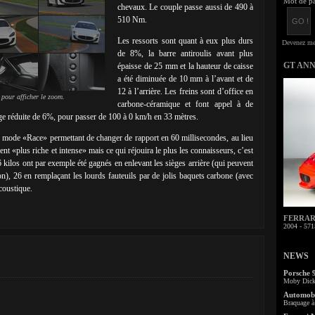
Mot de pa
chevaux. Le couple passe aussi de 490 à
510 Nm.
Les ressorts sont quant à eux plus durs
de 8%, la barre antiroulis avant plus
GT AN
épaisse de 25 mm et la hauteur de caisse
a été diminuée de 10 mm à l’avant et de
12 à l’arrière. Les freins sont d’office en
 pour afficher le zoom.
carbone-céramique et font appel à de
ge réduite de 6%, pour passer de 100 à 0 km/h en 33 mètres.
un mode «Race» permettant de changer de rapport en 60 millisecondes, au lieu
 «plus riche et intense» mais ce qui réjouira le plus les connaisseurs, c’est
 kilos ont par exemple été gagnés en enlevant les sièges arrière (qui peuvent
on), 26 en remplaçant les lourds fauteuils par de jolis baquets carbone (avec
coustique.
FERRARI 
2004 - 571
NEWS
Porsche 
Moby Dick 
Automobi
Braquage à 