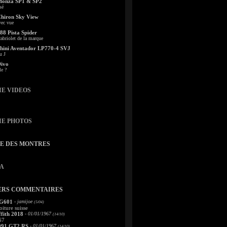
Monza SP1 & SP2
sé
Chiron Sky View
vec vue
88 Pista Spider
abriolet de la marque
ini Aventador LP770-4 SVJ
u J
Divo
le ?
IE VIDEOS
IE PHOTOS
TE DES MONTRES
A
ERS COMMENTAIRES
 G601
- jamijoe
(5/04)
oiture suisse
fith 2018
- 01/01/1967
(14/10)
67
991 GT2 RS
- 01/01/1967
(14/10)