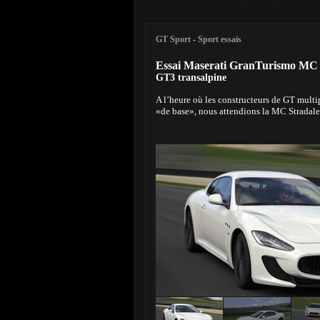
GT Sport
-
Sport essais
Essai Maserati GranTurismo MC 
GT3 transalpine
A l’heure où les constructeurs de GT multipl
«de base», nous attendions la MC Stradal