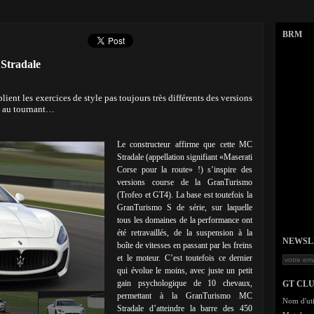
BRM
Stradale
ient les exercices de style pas toujours très différents des versions
e au tournant…
Le constructeur affirme que cette MC
Stradale (appellation signifiant «Maserati
Corse pour la route» !) s’inspire des
versions course de la GranTurismo
(Trofeo et GT4). La base est toutefois la
GranTurismo S de série, sur laquelle
tous les domaines de la performance ont
été retravaillés, de la suspension à la
NEWSLET
boîte de vitesses en passant par les freins
et le moteur. C’est toutefois ce dernier
qui évolue le moins, avec juste un petit
gain psychologique de 10 chevaux,
GT CL
permettant à la GranTurismo MC
Nom d'uti
Stradale d’atteindre la barre des 450