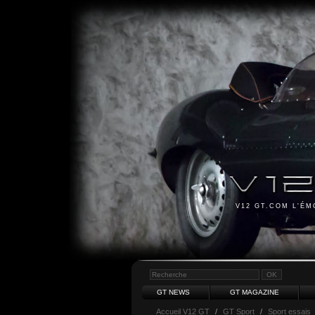
V12 GT.COM L'É
GT NEWS
GT MAGAZINE
Accueil V12 GT
/
GT Sport
/
Sport essais