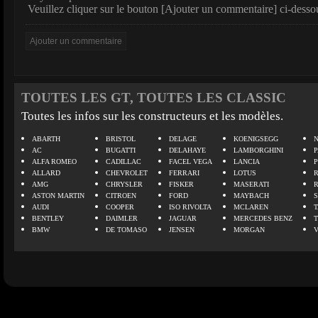
Veuillez cliquer sur le bouton [Ajouter un commentaire] ci-desso
TOUTES LES GT, TOUTES LES CLASSIC
Toutes les infos sur les constructeurs et les modèles.
ABARTH
BRISTOL
DELAGE
KOENIGSEGG
N
AC
BUGATTI
DELAHAYE
LAMBORGHINI
P
ALFA ROMEO
CADILLAC
FACEL VEGA
LANCIA
ALLARD
CHEVROLET
FERRARI
LOTUS
AMG
CHRYSLER
FISKER
MASERATI
ASTON MARTIN
CITROEN
FORD
MAYBACH
AUDI
COOPER
ISO RIVOLTA
MCLAREN
BENTLEY
DAIMLER
JAGUAR
MERCEDES BENZ
BMW
DE TOMASO
JENSEN
MORGAN