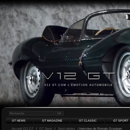
V12 GT.COM L'ÉMOTION AUTOMOBILE
GT NEWS
GT MAGAZINE
GT CLASSIC
GT SPORT
Accueil V12 GT
/
GT Sport
/
Sport pilotes
/ Interview de Romain Grosjean