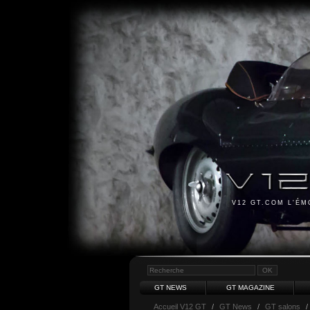
V12 GT.COM L'É
GT NEWS
GT MAGAZINE
Accueil V12 GT
/
GT News
/
GT salons
/