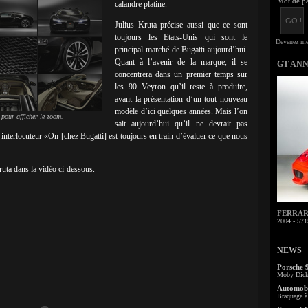
Mot de pa
calandre platine.
Julius Kruta précise aussi que ce sont
toujours les Etats-Unis qui sont le
principal marché de Bugatti aujourd’hui.
Quant à l’avenir de la marque, il se
GT AN
concentrera dans un premier temps sur
les 90 Veyron qu’il reste à produire,
avant la présentation d’un tout nouveau
modèle d’ici quelques années. Mais l’on
 pour afficher le zoom.
sait aujourd’hui qu’il ne devrait pas
 interlocuteur «On [chez Bugatti] est toujours en train d’évaluer ce que nous
ruta dans la vidéo ci-dessous.
FERRARI 
2004 - 571
NEWS
Porsche 
Moby Dick 
Automobi
Braquage à 