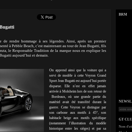
BRM
Bugatti
ue de rendre hommage à ses légendes. Ainsi, après un premier
senté à Pebble Beach, c’est maintenant au tour de Jean Bugatti, fils
 Kruta, le Responsable Tradition de la marque nous en explique les
r Bugatti aujourd’hui et demain.
On apprend ainsi que la voiture qui a
servi de modèle à cette Veyron Grand
Sport Jean Bugatti est aujourd’hui portée
disparue. Elle n’est en effet jamais
arrivée à Molsheim lors de son retour de
Bordeaux, où une grande partie du
NEWSLET
matériel avait été transféré durant la
guerre. Cette Veyron se distingue par
son carbone aux motifs à 45°, son
habitacle beige aux motifs spécifique
GT CL
(notamment l’illustration du modèle
Nom d'uti
historique entre les sièges) et par sa