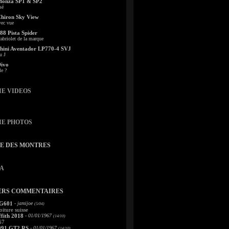
Monza SP1 & SP2
sé
Chiron Sky View
vec vue
88 Pista Spider
abriolet de la marque
ini Aventador LP770-4 SVJ
u J
Divo
le ?
IE VIDEOS
IE PHOTOS
TE DES MONTRES
A
ERS COMMENTAIRES
 G601
- jamijoe
(5/04)
oiture suisse
fith 2018
- 01/01/1967
(14/10)
67
991 GT2 RS
- 01/01/1967
(14/10)