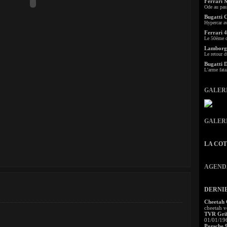
Ferrari 
Ode au pas
Bugatti 
Hypercar a
Ferrari 4
Le 50ème c
Lamborgh
Le retour d
Bugatti 
L'arme fata
GALER
GALER
LA CO
AGEND
DERNI
Cheetah
cheetah v
TVR Grif
01/01/19
Porsche 