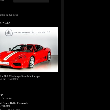
sse
NONCES
- 360 Challenge Stradale Coupé
50 km - 159900 €
935
: le remake
li Amos Delta Futurista
l'italienne