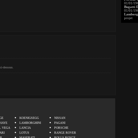
01/01/19
Bugatti 
01/01/19
Lamborgh
projet
ci-dessous.
.
GE
KOENIGSEGG
NISSAN
HAYE
LAMBORGHINI
PAGANI
L VEGA
LANCIA
PORSCHE
ARI
LOTUS
RANGE ROVER
ER
MASERATI
ROLLS ROYCE