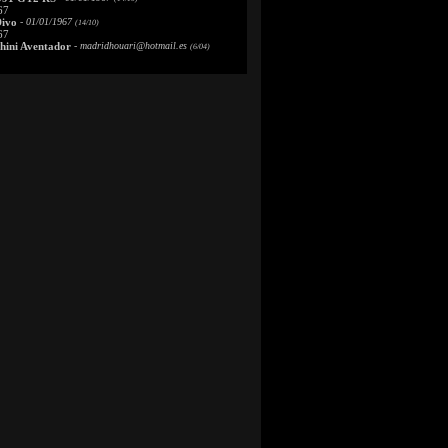
67
Divo
- 01/01/1967
(14/10)
67
ini Aventador
-
madridhouari@hotmail.es
(6/04)