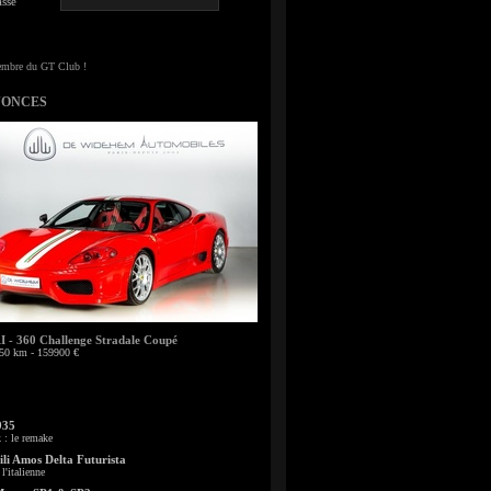
sse
NONCES
- 360 Challenge Stradale Coupé
50 km - 159900 €
935
: le remake
li Amos Delta Futurista
l'italienne