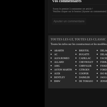
Vos commentaires
Soyez le premier à commenter cet article !
Veuillez cliquer sur le bouton [Ajouter un commentaire] 
TOUTES LES GT, TOUTES LES CLASSIC
Toutes les infos sur les constructeurs et les modèles
ABARTH
BRISTOL
DELA
AC
BUGATTI
DELA
ALFA ROMEO
CADILLAC
FACE
ALLARD
CHEVROLET
FERR
AMG
CHRYSLER
FISK
ASTON MARTIN
CITROEN
FORD
AUDI
COOPER
ISO R
BENTLEY
DAIMLER
JAGU
BMW
DE TOMASO
JENS