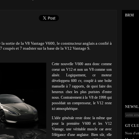
BRM
e la sortie de la V8 Vantage V600, le constructeur anglais a confié à
7 coupés et 7 roadster sur la base de la V12 Vantage S.
Cette nouvelle V600 aura donc comme
coeur un V12 et non un V8 comme son
aînée. Logiquement, ce moteur
développera 600 cv, couplé à une boîte
manuelle à 7 rapports, de quoi faire des
heureux chez les plus puristes d'entre
nous. Contrairement à la V8 de 1998 qui
possédait un compresseur, le V12 reste
NEWSLET
ici atmosphérique.
L'idée générale reste donc la même que
pour la première V600 et les V12
GT CL
Vantage, une véritable muscle car avec
Nom d'uti
l'élégance d'une anglaise. Bien sûr, elle