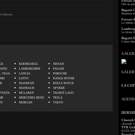
Ferrari 
Ode au pas
Bugatti 
Hypercar a
ci-dessous.
Ferrari 4
Le 50ème c
Lamborgh
Le retour d
Bugatti 
L'arme fata
GALER
.
GE
KOENIGSEGG
NISSAN
HAYE
LAMBORGHINI
PAGANI
GALER
L VEGA
LANCIA
PORSCHE
ARI
LOTUS
RANGE ROVER
ER
MASERATI
ROLLS ROYCE
LA CO
MAYBACH
SPYKER
IVOLTA
MCLAREN
TALBOT LAGO
AR
MERCEDES BENZ
TESLA
AGEND
EN
MORGAN
VOLVO
DERNI
Cheetah
cheetah v
TVR Grif
01/01/19
Porsche 