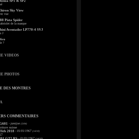
Monza SP1 & SP2
sé
Chiron Sky View
vec vue
88 Pista Spider
abriolet de la marque
ini Aventador LP770-4 SVJ
u J
Divo
le ?
IE VIDEOS
IE PHOTOS
TE DES MONTRES
A
ERS COMMENTAIRES
 G601
- jamijoe
(5/04)
oiture suisse
fith 2018
- 01/01/1967
(14/10)
67
991 GT2 RS
- 01/01/1967
(14/10)