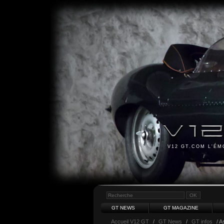
V12 GT.COM L'É
GT NEWS
GT MAGAZINE
Accueil V12 GT
/
GT News
/
GT infos
/ A