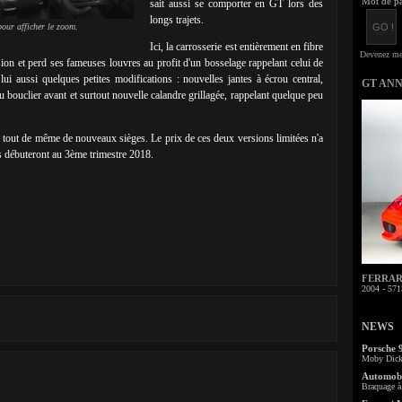
Mot de pa
sait aussi se comporter en GT lors des
longs trajets.
our afficher le zoom.
Ici, la carrosserie est entièrement en fibre
sion et perd ses fameuses louvres au profit d'un bosselage rappelant celui de
lui aussi quelques petites modifications : nouvelles jantes à écrou central,
GT AN
bouclier avant et surtout nouvelle calandre grillagée, rappelant quelque peu
a tout de même de nouveaux sièges. Le prix de ces deux versions limitées n'a
ons débuteront au 3ème trimestre 2018.
FERRARI 
2004 - 571
NEWS
Porsche 
Moby Dick 
Automobi
Braquage à 