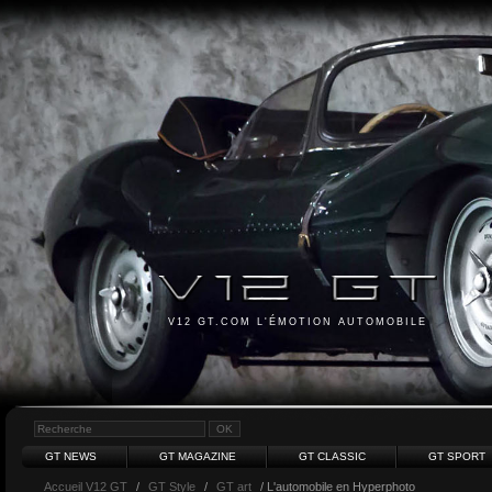
V12 GT.COM L'ÉMOTION AUTOMOBILE
GT NEWS
GT MAGAZINE
GT CLASSIC
GT SPORT
Accueil V12 GT
/
GT Style
/
GT art
/ L'automobile en Hyperphoto