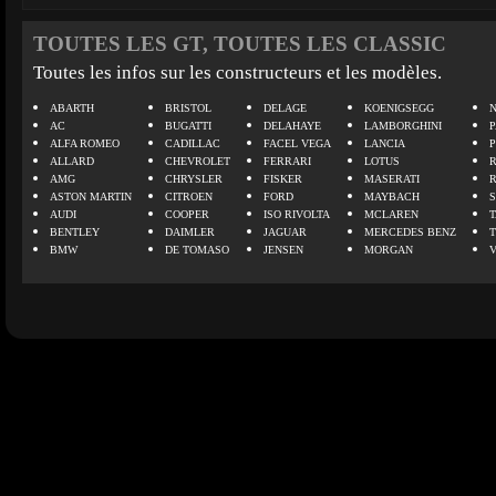
TOUTES LES GT, TOUTES LES CLASSIC
Toutes les infos sur les constructeurs et les modèles.
ABARTH
BRISTOL
DELAGE
KOENIGSEGG
N
AC
BUGATTI
DELAHAYE
LAMBORGHINI
P
ALFA ROMEO
CADILLAC
FACEL VEGA
LANCIA
ALLARD
CHEVROLET
FERRARI
LOTUS
AMG
CHRYSLER
FISKER
MASERATI
ASTON MARTIN
CITROEN
FORD
MAYBACH
AUDI
COOPER
ISO RIVOLTA
MCLAREN
BENTLEY
DAIMLER
JAGUAR
MERCEDES BENZ
BMW
DE TOMASO
JENSEN
MORGAN