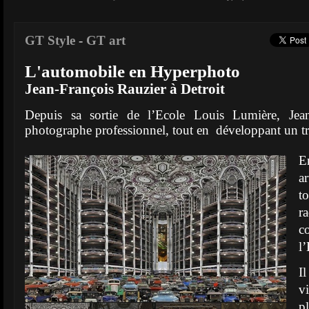
GT Style
-
GT art
L'automobile en Hyperphoto
Jean-François Rauzier à Detroit
Depuis sa sortie de l’Ecole Louis Lumière, Jean
photographe professionnel, tout en développant un tra
E
a
t
r
l
I
v
p