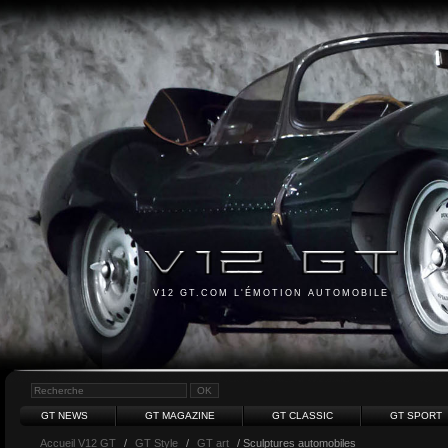
V12 GT.COM L'ÉMOTION AUTOMOBILE
GT NEWS
GT MAGAZINE
GT CLASSIC
GT SPORT
Accueil V12 GT
/
GT Style
/
GT art
/ Sculptures automobiles