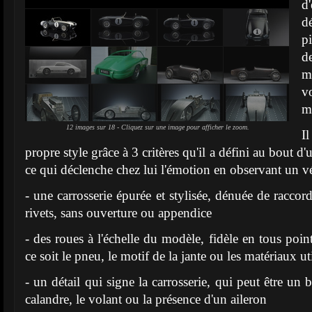
d
d
p
d
m
v
m
12 images sur 18 - Cliquez sur une image pour afficher le zoom.
I
propre style grâce à 3 critères qu'il a défini au bout d
ce qui déclenche chez lui l'émotion en observant un vé
- une carrosserie épurée et stylisée, dénuée de raccor
rivets, sans ouverture ou appendice
- des roues à l'échelle du modèle, fidèle en tous poin
ce soit le pneu, le motif de la jante ou les matériaux uti
- un détail qui signe la carrosserie, qui peut être un 
calandre, le volant ou la présence d'un aileron