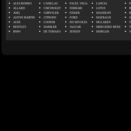
ALFA ROMEO
CADILLAC
FACEL VEGA
LANCIA
ALLARD
CHEVROLET
FERRARI
LOTUS
AMG
CHRYSLER
FISKER
MASERATI
ASTON MARTIN
CITROEN
FORD
MAYBACH
AUDI
COOPER
ISO RIVOLTA
MCLAREN
BENTLEY
DAIMLER
JAGUAR
MERCEDES BENZ
BMW
DE TOMASO
JENSEN
MORGAN