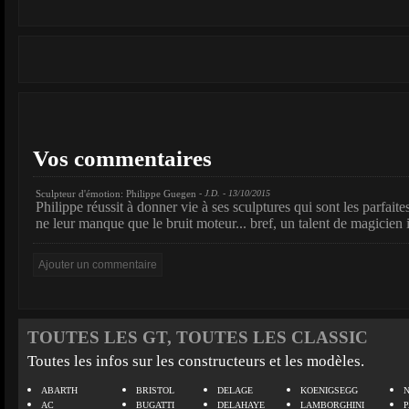
Vos commentaires
Sculpteur d'émotion: Philippe Guegen
- J.D. - 13/10/2015
Philippe réussit à donner vie à ses sculptures qui sont les parfaite
ne leur manque que le bruit moteur... bref, un talent de magicien 
TOUTES LES GT, TOUTES LES CLASSIC
Toutes les infos sur les constructeurs et les modèles.
ABARTH
BRISTOL
DELAGE
KOENIGSEGG
N
AC
BUGATTI
DELAHAYE
LAMBORGHINI
P