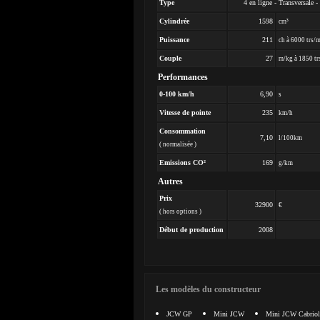
Type
4 en ligne - Transversale 
Cylindrée
1598
cm³
Puissance
211
ch à 6000 trs/
Couple
27
m/kg à 1850 tr
Performances
0-100 km/h
6,90
s
Vitesse de pointe
235
km/h
Consommation
7,10
l/100km
( normalisée )
Emissions CO²
169
g/km
Autres
Prix
32900
€
( hors options )
Début de production
2008
Les modèles du constructeur
JCW GP
Mini JCW
Mini JCW Cabriol