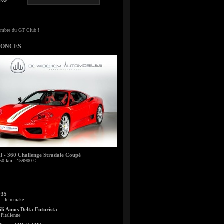
sse
NONCES
- 360 Challenge Stradale Coupé
50 km - 159900 €
935
: le remake
li Amos Delta Futurista
l'italienne