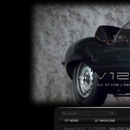
V12 GT.COM L'É
GT NEWS
GT MAGAZINE
Accueil V12 GT
/
COOPER
/ Mini JCW Cl