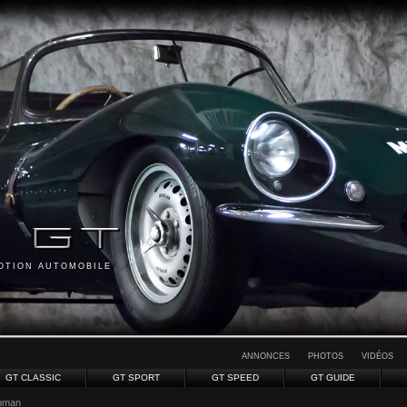
MOTION AUTOMOBILE
ANNONCES
PHOTOS
VIDÉOS
GT CLASSIC
GT SPORT
GT SPEED
GT GUIDE
ubman