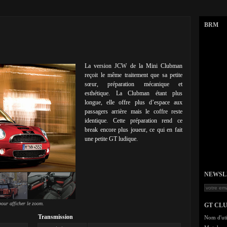
BRM
La version JCW de la Mini Clubman
reçoit le même traitement que sa petite
sœur, préparation mécanique et
esthétique. La Clubman étant plus
longue, elle offre plus d’espace aux
passagers arrière mais le coffre reste
identique. Cette préparation rend ce
break encore plus joueur, ce qui en fait
une petite GT ludique.
NEWSLET
our afficher le zoom.
GT CL
Transmission
Nom d'uti