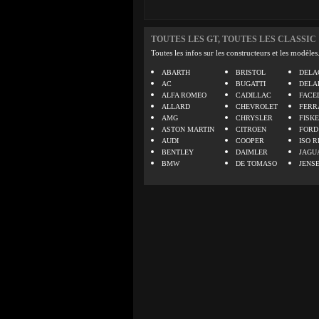
TOUTES LES GT, TOUTES LES CLASSIC
Toutes les infos sur les constructeurs et les modèles
ABARTH
BRISTOL
DELA
AC
BUGATTI
DELA
ALFA ROMEO
CADILLAC
FACE
ALLARD
CHEVROLET
FERR
AMG
CHRYSLER
FISK
ASTON MARTIN
CITROEN
FORD
AUDI
COOPER
ISO R
BENTLEY
DAIMLER
JAGU
BMW
DE TOMASO
JENS