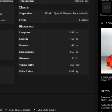
Mot de pa
- Compresseur
Transmission
Traction / 6M
Chassis
Suspension
AV AR : Type McPherson - Barre antiroulis
min
Freins
4 Disques
s/min
GT AN
Dimensions
Longueur
3,93
m
Largeur
1,68
m
Hauteur
1,42
m
Empattement
2,55
m
Réservoir
50
l
Volume coffre
260
cm³
Poids à vide
1205
kg
FERRARI 
2004 - 571
NEWS
Porsche 
Moby Dick 
Automobi
Braquage à 
et
Mini JCW Clubman
Mini JCW Coupe