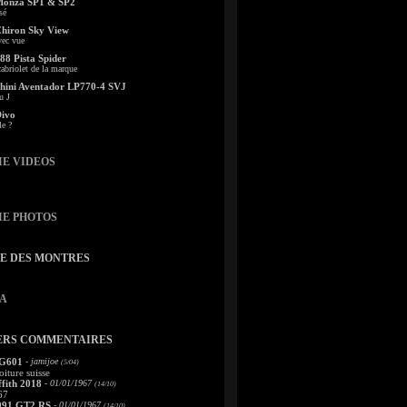
Monza SP1 & SP2
sé
Chiron Sky View
vec vue
88 Pista Spider
abriolet de la marque
ini Aventador LP770-4 SVJ
u J
Divo
le ?
IE VIDEOS
IE PHOTOS
TE DES MONTRES
A
ERS COMMENTAIRES
 G601
- jamijoe
(5/04)
oiture suisse
fith 2018
- 01/01/1967
(14/10)
67
991 GT2 RS
- 01/01/1967
(14/10)