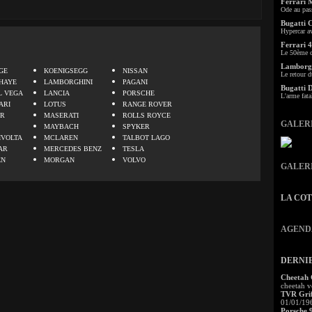
Ferrari 
Ode au pas
Bugatti 
Hypercar a
Ferrari 4
.
Le 50ème c
Lamborgh
GE
KOENIGSEGG
NISSAN
Le retour d
HAYE
LAMBORGHINI
PAGANI
Bugatti 
L VEGA
LANCIA
PORSCHE
L'arme fata
ARI
LOTUS
RANGE ROVER
ER
MASERATI
ROLLS ROYCE
GALER
MAYBACH
SPYKER
IVOLTA
MCLAREN
TALBOT LAGO
AR
MERCEDES BENZ
TESLA
EN
MORGAN
VOLVO
GALER
LA CO
AGEND
DERNI
Cheetah
cheetah v
TVR Grif
01/01/19
Porsche 