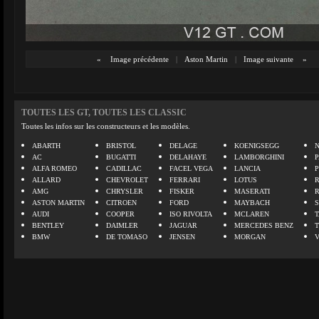
«
Image précédente
|
Aston Martin
|
Image suivante
»
TOUTES LES GT, TOUTES LES CLASSIC
Toutes les infos sur les constructeurs et les modèles.
ABARTH
BRISTOL
DELAGE
KOENIGSEGG
N
AC
BUGATTI
DELAHAYE
LAMBORGHINI
P
ALFA ROMEO
CADILLAC
FACEL VEGA
LANCIA
ALLARD
CHEVROLET
FERRARI
LOTUS
AMG
CHRYSLER
FISKER
MASERATI
ASTON MARTIN
CITROEN
FORD
MAYBACH
AUDI
COOPER
ISO RIVOLTA
MCLAREN
BENTLEY
DAIMLER
JAGUAR
MERCEDES BENZ
BMW
DE TOMASO
JENSEN
MORGAN