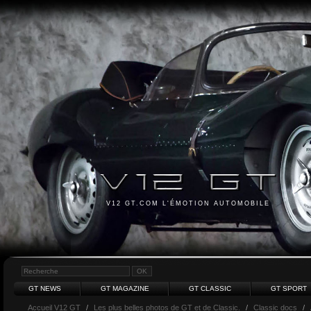
V12 GT.COM L'ÉMOTION AUTOMOBILE
GT NEWS
GT MAGAZINE
GT CLASSIC
GT SPORT
Accueil V12 GT
/
Les plus belles photos de GT et de Classic.
/
Classic docs
/