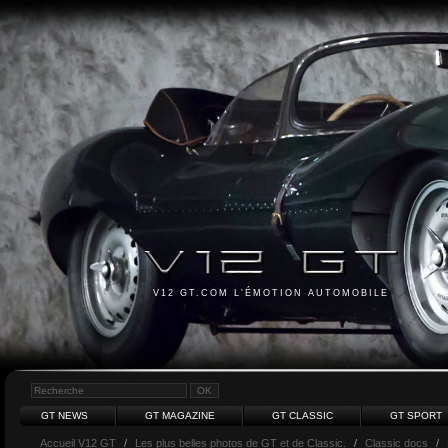
V12 GT.COM L'ÉMOTION AUTOMOBILE
GT NEWS
GT MAGAZINE
GT CLASSIC
GT SPORT
Accueil V12 GT
/
Les plus belles photos de GT et de Classic.
/
Classic docs
/