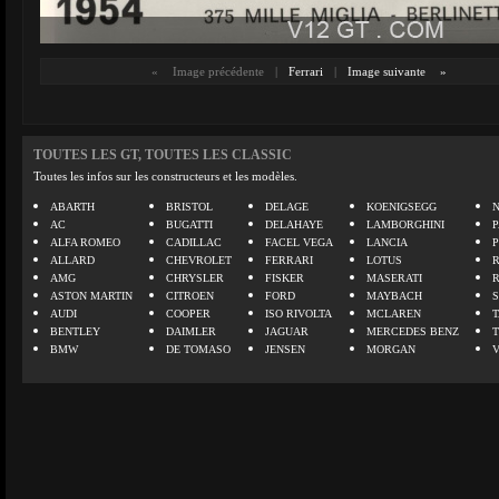
«
Image précédente
|
Ferrari
|
Image suivante
»
TOUTES LES GT, TOUTES LES CLASSIC
Toutes les infos sur les constructeurs et les modèles.
ABARTH
BRISTOL
DELAGE
KOENIGSEGG
N
AC
BUGATTI
DELAHAYE
LAMBORGHINI
P
ALFA ROMEO
CADILLAC
FACEL VEGA
LANCIA
ALLARD
CHEVROLET
FERRARI
LOTUS
AMG
CHRYSLER
FISKER
MASERATI
ASTON MARTIN
CITROEN
FORD
MAYBACH
AUDI
COOPER
ISO RIVOLTA
MCLAREN
BENTLEY
DAIMLER
JAGUAR
MERCEDES BENZ
BMW
DE TOMASO
JENSEN
MORGAN