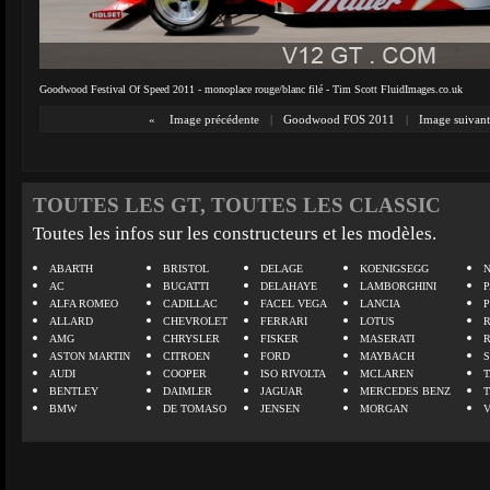
Goodwood Festival Of Speed 2011 - monoplace rouge/blanc filé - Tim Scott FluidImages.co.uk
«
Image précédente
|
Goodwood FOS 2011
|
Image suivant
TOUTES LES GT, TOUTES LES CLASSIC
Toutes les infos sur les constructeurs et les modèles.
ABARTH
BRISTOL
DELAGE
KOENIGSEGG
N
AC
BUGATTI
DELAHAYE
LAMBORGHINI
P
ALFA ROMEO
CADILLAC
FACEL VEGA
LANCIA
ALLARD
CHEVROLET
FERRARI
LOTUS
AMG
CHRYSLER
FISKER
MASERATI
ASTON MARTIN
CITROEN
FORD
MAYBACH
AUDI
COOPER
ISO RIVOLTA
MCLAREN
BENTLEY
DAIMLER
JAGUAR
MERCEDES BENZ
BMW
DE TOMASO
JENSEN
MORGAN