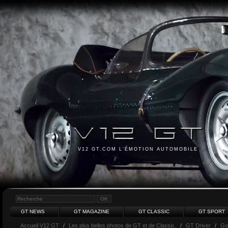
V12 GT.COM L'ÉMOTION AUTOMOBILE
GT NEWS
GT MAGAZINE
GT CLASSIC
GT SPORT
Accueil V12 GT
/
Les plus belles photos de GT et de Classic.
/
GT Driver
/
Go