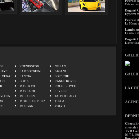
Ferrari 
Ode au pas
Bugatti 
Hypercar a
Ferrari 4
Le 50ème c
Lamborgh
Le retour d
Bugatti 
L'arme fata
GALER
.
GE
KOENIGSEGG
NISSAN
HAYE
LAMBORGHINI
PAGANI
GALER
L VEGA
LANCIA
PORSCHE
ARI
LOTUS
RANGE ROVER
ER
MASERATI
ROLLS ROYCE
LA CO
MAYBACH
SPYKER
IVOLTA
MCLAREN
TALBOT LAGO
AR
MERCEDES BENZ
TESLA
AGEND
EN
MORGAN
VOLVO
DERNI
Cheetah
cheetah v
TVR Grif
01/01/19
Porsche 