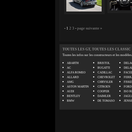
-
1
2
3
-
page suivante »
TOUTES LES GT, TOUTES LES CLASSIC
Toutes les infos sur les constructeurs et les modèles
ABARTH
BRISTOL
DELA
AC
BUGATTI
DELA
ALFA ROMEO
CADILLAC
FACE
ALLARD
CHEVROLET
FERR
AMG
CHRYSLER
FISK
ASTON MARTIN
CITROEN
FORD
AUDI
COOPER
ISO R
BENTLEY
DAIMLER
JAGU
BMW
DE TOMASO
JENS