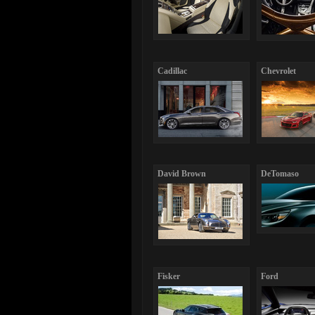
Cadillac
Chevrolet
David Brown
DeTomaso
Fisker
Ford