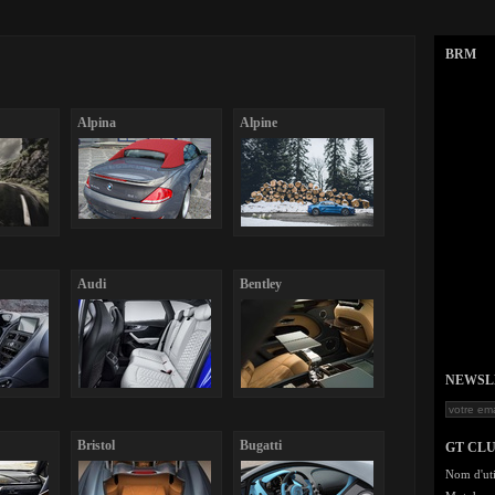
BRM
Alpina
Alpine
Audi
Bentley
NEWSLET
Bristol
Bugatti
GT CL
Nom d'uti