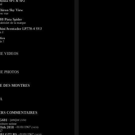
Monza SP1 & SP2
sé
Chiron Sky View
vec vue
88 Pista Spider
abriolet de la marque
ini Aventador LP770-4 SVJ
u J
Divo
le ?
IE VIDEOS
IE PHOTOS
TE DES MONTRES
A
ERS COMMENTAIRES
 G601
- jamijoe
(5/04)
oiture suisse
fith 2018
- 01/01/1967
(14/10)
67
991 GT2 RS
- 01/01/1967
(14/10)