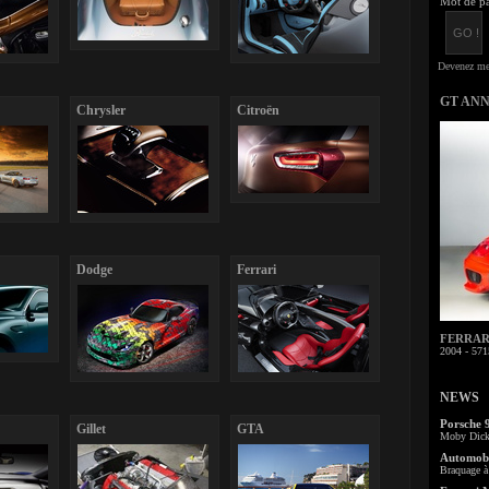
Mot de pa
GT AN
Chrysler
Citroën
Dodge
Ferrari
FERRARI 
2004 - 571
NEWS
Porsche 
Gillet
GTA
Moby Dick 
Automobi
Braquage à 