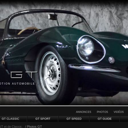
MOTION AUTOMOBILE
ANNONCES
PHOTOS
VIDÉOS
GT CLASSIC
GT SPORT
GT SPEED
GT GUIDE
GT et de Classic.
/ Photos GT