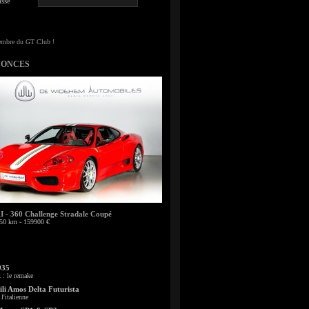
sse
NONCES
- 360 Challenge Stradale Coupé
50 km - 159900 €
935
: le remake
li Amos Delta Futurista
l'italienne