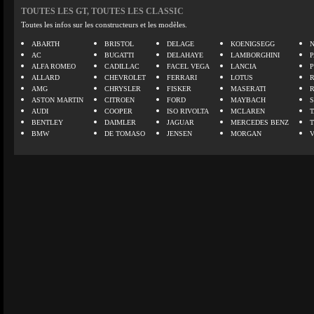
TOUTES LES GT, TOUTES LES CLASSIC
Toutes les infos sur les constructeurs et les modèles.
ABARTH
BRISTOL
DELAGE
KOENIGSEGG
N
AC
BUGATTI
DELAHAYE
LAMBORGHINI
P
ALFA ROMEO
CADILLAC
FACEL VEGA
LANCIA
ALLARD
CHEVROLET
FERRARI
LOTUS
AMG
CHRYSLER
FISKER
MASERATI
ASTON MARTIN
CITROEN
FORD
MAYBACH
AUDI
COOPER
ISO RIVOLTA
MCLAREN
BENTLEY
DAIMLER
JAGUAR
MERCEDES BENZ
BMW
DE TOMASO
JENSEN
MORGAN