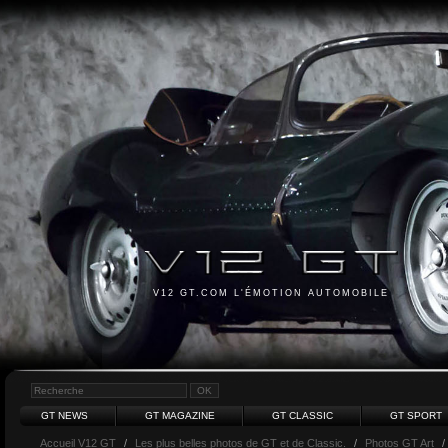
V12 GT.COM L'ÉMOTION AUTOMOBILE
GT NEWS
GT MAGAZINE
GT CLASSIC
GT SPORT
Accueil V12 GT
/
Les plus belles photos de GT et de Classic.
/
Photos GT Art
/