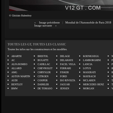
© Ghislain Balemboy
«
Image précédente
|
Mondial de l'Automobile de Paris 2018
Image suivante
»
TOUTES LES GT, TOUTES LES CLASSIC
Toutes les infos sur les constructeurs et les modèles.
ABARTH
BRISTOL
DELAGE
KOENIGSEGG
N
AC
BUGATTI
DELAHAYE
LAMBORGHINI
P
ALFA ROMEO
CADILLAC
FACEL VEGA
LANCIA
ALLARD
CHEVROLET
FERRARI
LOTUS
AMG
CHRYSLER
FISKER
MASERATI
ASTON MARTIN
CITROEN
FORD
MAYBACH
AUDI
COOPER
ISO RIVOLTA
MCLAREN
BENTLEY
DAIMLER
JAGUAR
MERCEDES BENZ
BMW
DE TOMASO
JENSEN
MORGAN