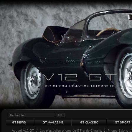
V12 GT.COM L'ÉMOTION AUTOMOBILE
GT NEWS
GT MAGAZINE
GT CLASSIC
GT SPORT
Accueil V12 GT
/
Les plus belles photos de GT et de Classic.
/
Photos Salons