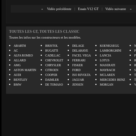
«
Vidéo précédente
|
Essais V12 GT
|
Vidéo suivante
»
TOUTES LES GT, TOUTES LES CLASSIC
Toutes les infos sur les constructeurs et les modèles.
ABARTH
BRISTOL
DELAGE
KOENIGSEGG
N
AC
BUGATTI
DELAHAYE
LAMBORGHINI
P
ALFA ROMEO
CADILLAC
FACEL VEGA
LANCIA
ALLARD
CHEVROLET
FERRARI
LOTUS
AMG
CHRYSLER
FISKER
MASERATI
ASTON MARTIN
CITROEN
FORD
MAYBACH
AUDI
COOPER
ISO RIVOLTA
MCLAREN
BENTLEY
DAIMLER
JAGUAR
MERCEDES BENZ
BMW
DE TOMASO
JENSEN
MORGAN