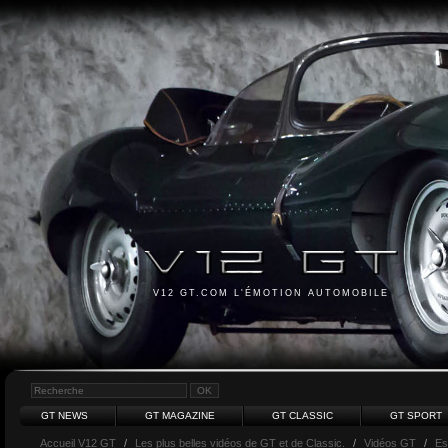
V12 GT.COM L'ÉMOTION AUTOMOBILE
GT NEWS
GT MAGAZINE
GT CLASSIC
GT SPORT
Accueil V12 GT
/
Les plus belles vidéos de GT et de Classic.
/
Vidéos GT
/
Es