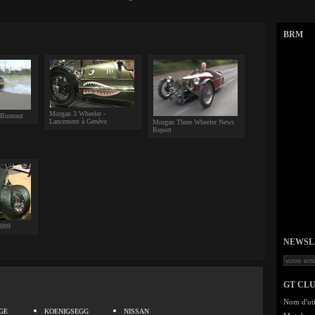
BRM
Morgan 3 Wheeler -
 Burnout
Lancement à Genève
Morgan Three Wheeler News
Report
2009
NEWSLET
GT CL
.
Nom d'uti
GE
KOENIGSEGG
NISSAN