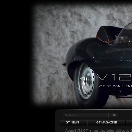
V12 GT.COM L'É
GT NEWS
GT MAGAZINE
Accueil V12 GT
/
Les plus belles vidéos de 