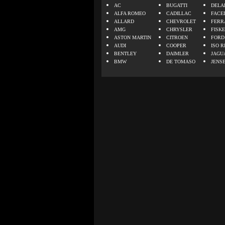
AC
BUGATTI
DELA
ALFA ROMEO
CADILLAC
FACE
ALLARD
CHEVROLET
FERR
AMG
CHRYSLER
FISK
ASTON MARTIN
CITROEN
FORD
AUDI
COOPER
ISO R
BENTLEY
DAIMLER
JAGU
BMW
DE TOMASO
JENS