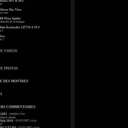
Monza SP1 & SP2
sé
Chiron Sky View
vec vue
88 Pista Spider
abriolet de la marque
ini Aventador LP770-4 SVJ
u J
Divo
le ?
IE VIDEOS
IE PHOTOS
TE DES MONTRES
A
ERS COMMENTAIRES
 G601
- jamijoe
(5/04)
oiture suisse
fith 2018
- 01/01/1967
(14/10)
67
991 GT2 RS
- 01/01/1967
(14/10)