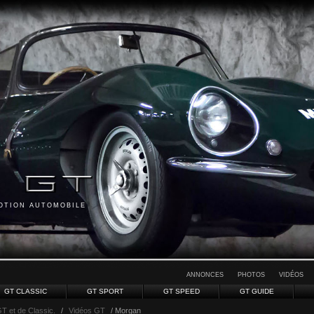
MOTION AUTOMOBILE
ANNONCES
PHOTOS
VIDÉOS
GT CLASSIC
GT SPORT
GT SPEED
GT GUIDE
GT et de Classic.
/
Vidéos GT
/ Morgan