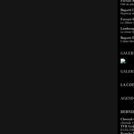
Ferrari 
Ode au pas
Bugatti 
Hypercar a
Ferrari 4
Le 50ème c
Lamborgh
Le retour d
Bugatti 
L'arme fata
GALER
GALER
LA CO
AGEND
DERNI
Cheetah
cheetah v
TVR Grif
01/01/19
Porsche 