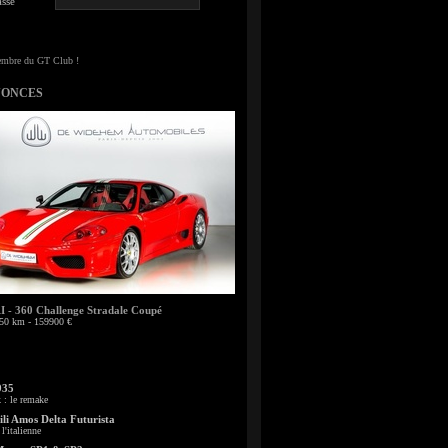
sse
NONCES
- 360 Challenge Stradale Coupé
50 km - 159900 €
935
: le remake
li Amos Delta Futurista
l'italienne