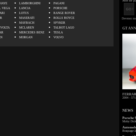
Mot de pa
HAYE
LAMBORGHINI
PAGANI
L VEGA
LANCIA
PORSCHE
ARI
LOTUS
RANGE ROVER
ER
MASERATI
ROLLS ROYCE
MAYBACH
SPYKER
IVOLTA
MCLAREN
TALBOT LAGO
GT AN
AR
MERCEDES BENZ
TESLA
EN
MORGAN
VOLVO
FERRARI 
2004 - 571
NEWS
Porsche 
Moby Dick 
Automobi
Braquage à 