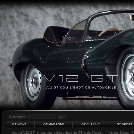
V12 GT.COM L'ÉMOTION AUTOMOBILE
GT NEWS
GT MAGAZINE
GT CLASSIC
GT SPORT
Accueil V12 GT
/
Les plus belles vidéos de GT et de Classic.
/
Vidéos Salons
/ 