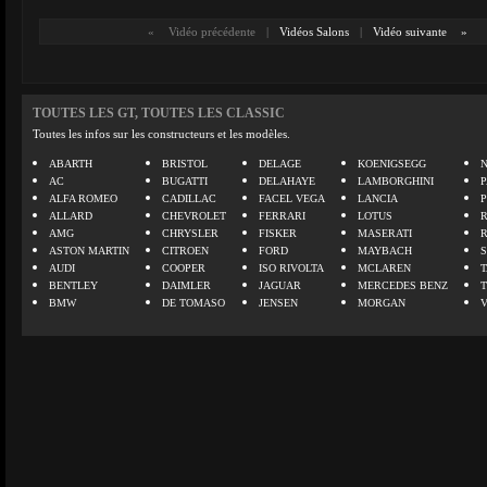
«
Vidéo précédente
|
Vidéos Salons
|
Vidéo suivante
»
TOUTES LES GT, TOUTES LES CLASSIC
Toutes les infos sur les constructeurs et les modèles.
ABARTH
BRISTOL
DELAGE
KOENIGSEGG
N
AC
BUGATTI
DELAHAYE
LAMBORGHINI
P
ALFA ROMEO
CADILLAC
FACEL VEGA
LANCIA
ALLARD
CHEVROLET
FERRARI
LOTUS
AMG
CHRYSLER
FISKER
MASERATI
ASTON MARTIN
CITROEN
FORD
MAYBACH
AUDI
COOPER
ISO RIVOLTA
MCLAREN
BENTLEY
DAIMLER
JAGUAR
MERCEDES BENZ
BMW
DE TOMASO
JENSEN
MORGAN