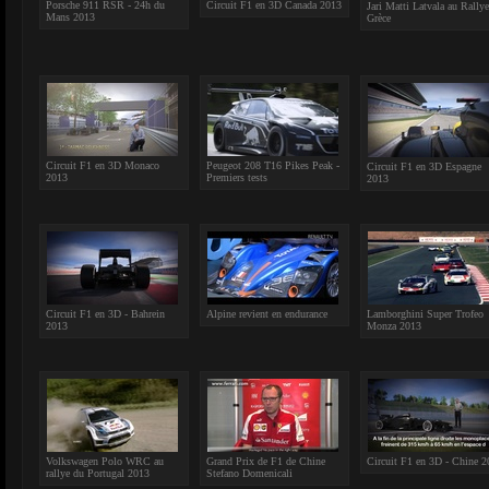
Porsche 911 RSR - 24h du
Circuit F1 en 3D Canada 2013
Jari Matti Latvala au Rallye
Mans 2013
Grèce
Circuit F1 en 3D Monaco
Peugeot 208 T16 Pikes Peak -
Circuit F1 en 3D Espagne
2013
Premiers tests
2013
Circuit F1 en 3D - Bahrein
Alpine revient en endurance
Lamborghini Super Trofeo
2013
Monza 2013
Volkswagen Polo WRC au
Grand Prix de F1 de Chine
Circuit F1 en 3D - Chine 
rallye du Portugal 2013
Stefano Domenicali