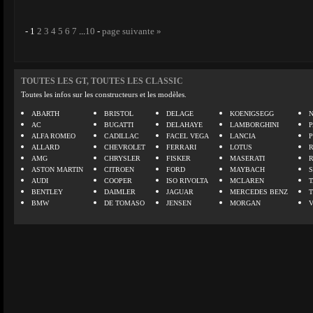
-
1
2
3
4
5
6
7
...
10
-
page suivante »
TOUTES LES GT, TOUTES LES CLASSIC
Toutes les infos sur les constructeurs et les modèles.
ABARTH
BRISTOL
DELAGE
KOENIGSEGG
N
AC
BUGATTI
DELAHAYE
LAMBORGHINI
P
ALFA ROMEO
CADILLAC
FACEL VEGA
LANCIA
ALLARD
CHEVROLET
FERRARI
LOTUS
AMG
CHRYSLER
FISKER
MASERATI
ASTON MARTIN
CITROEN
FORD
MAYBACH
AUDI
COOPER
ISO RIVOLTA
MCLAREN
BENTLEY
DAIMLER
JAGUAR
MERCEDES BENZ
BMW
DE TOMASO
JENSEN
MORGAN