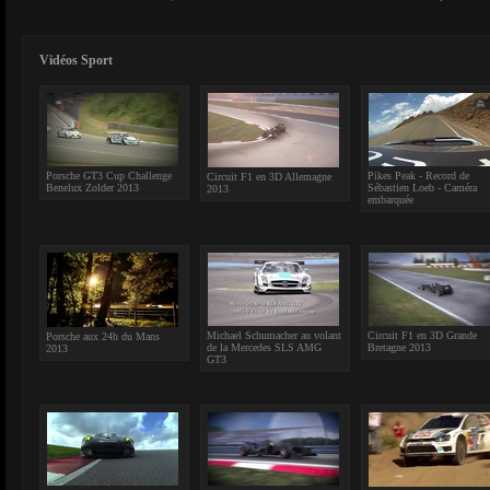
Vidéos Sport
Porsche GT3 Cup Challenge
Pikes Peak - Record de
Circuit F1 en 3D Allemagne
Benelux Zolder 2013
Sébastien Loeb - Caméra
2013
embarquée
Michael Schumacher au volant
Circuit F1 en 3D Grande
Porsche aux 24h du Mans
de la Mercedes SLS AMG
Bretagne 2013
2013
GT3