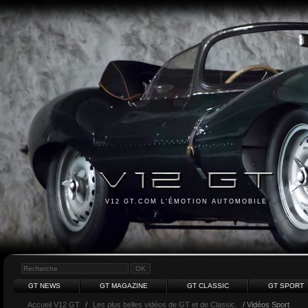
V12 GT.COM L'ÉMOTION AUTOMOBILE
GT NEWS
GT MAGAZINE
GT CLASSIC
GT SPORT
Accueil V12 GT
/
Les plus belles vidéos de GT et de Classic.
/ Vidéos Sport