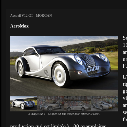
Accueil V12 GT
-
MORGAN
AeroMax
S
1
a
u
l
L
r
g
v
a
s
4 images sur 4 - Cliquez sur une image pour afficher le zoom.
fr
production qui est limitée à 100 exemplaires.