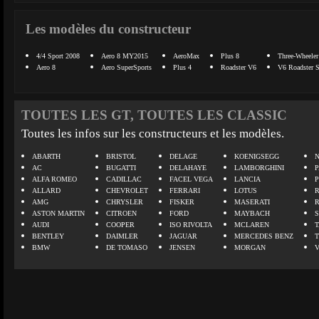
Les modèles du constructeur
4/4 Sport 2008
Aero 8 MY2015
AeroMax
Plus 8
Three-Wheeler
Aero 8
Aero SuperSports
Plus 4
Roadster V6
V6 Roadster 
TOUTES LES GT, TOUTES LES CLASSIC
Toutes les infos sur les constructeurs et les modèles.
ABARTH
BRISTOL
DELAGE
KOENIGSEGG
N
AC
BUGATTI
DELAHAYE
LAMBORGHINI
P
ALFA ROMEO
CADILLAC
FACEL VEGA
LANCIA
ALLARD
CHEVROLET
FERRARI
LOTUS
AMG
CHRYSLER
FISKER
MASERATI
ASTON MARTIN
CITROEN
FORD
MAYBACH
AUDI
COOPER
ISO RIVOLTA
MCLAREN
BENTLEY
DAIMLER
JAGUAR
MERCEDES BENZ
BMW
DE TOMASO
JENSEN
MORGAN