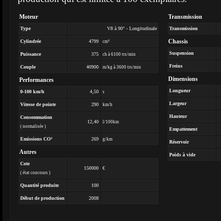
Moteur
Transmission
Type
V8 à 90° - Longitudinale
Transmission
Chassis
Cylindrée
4799
cm³
Suspension
Puissance
375
ch à 6100 trs/min
Freins
Couple
40900
m/kg à 3600 trs/min
Dimensions
Performances
Longueur
0-100 km/h
4,50
s
Largeur
Vitesse de pointe
290
km/h
Hauteur
Consommation
12,40
l/100km
( normalisée )
Empattement
Emissions CO²
269
g/km
Réservoir
Autres
Poids à vide
Cote
150000
€
( état concours )
Quantité produite
100
Début de production
2008