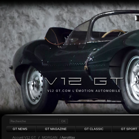
V12 GT.COM L'ÉMOTION AUTOMOBILE
GT NEWS
GT MAGAZINE
GT CLASSIC
GT SPORT
Accueil V12 GT
/
MORGAN
/ AeroMax