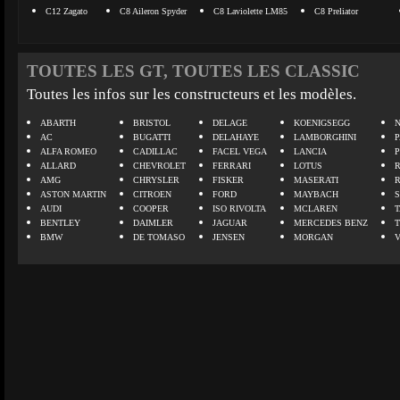
C12 Zagato
C8 Aileron Spyder
C8 Laviolette LM85
C8 Preliator
TOUTES LES GT, TOUTES LES CLASSIC
Toutes les infos sur les constructeurs et les modèles.
ABARTH
BRISTOL
DELAGE
KOENIGSEGG
N
AC
BUGATTI
DELAHAYE
LAMBORGHINI
P
ALFA ROMEO
CADILLAC
FACEL VEGA
LANCIA
ALLARD
CHEVROLET
FERRARI
LOTUS
AMG
CHRYSLER
FISKER
MASERATI
ASTON MARTIN
CITROEN
FORD
MAYBACH
AUDI
COOPER
ISO RIVOLTA
MCLAREN
BENTLEY
DAIMLER
JAGUAR
MERCEDES BENZ
BMW
DE TOMASO
JENSEN
MORGAN