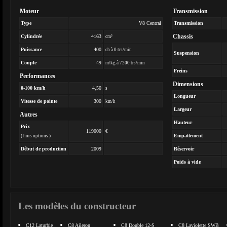
Moteur
Transmission
Type
V8 Central
Transmission
Chassis
Cylindrée
4163
cm³
Puissance
400
ch à 0 trs/min
Suspension
Couple
49
m/kg à 7200 trs/min
Freins
Performances
Dimensions
0-100 km/h
4,50
s
Longueur
Vitesse de pointe
300
km/h
Largeur
Autres
Hauteur
Prix
119000
€
Empattement
( hors options )
Début de production
2009
Réservoir
Poids à vide
Les modèles du constructeur
C12 Laturbie
C8 Aileron
C8 Double 12-S
C8 Laviolette SWB