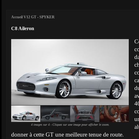
Accueil V12 GT
-
SPYKER
C8 Aileron
C
c
d
c
c
c
d
a
4
c
u
4 images sur 4 - Cliquez sur une image pour afficher le zoom.
a
donner à cette GT une meilleure tenue de route.