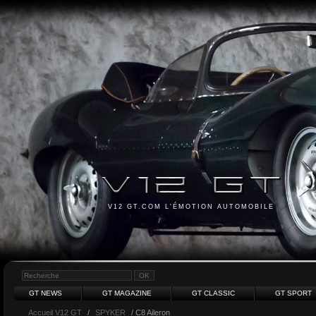
V12 GT.COM L'ÉMOTION AUTOMOBILE
GT NEWS
GT MAGAZINE
GT CLASSIC
GT SPORT
Accueil V12 GT
/
SPYKER
/ C8 Aileron