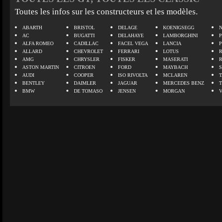
Toutes les infos sur les constructeurs et les modèles.
ABARTH
BRISTOL
DELAGE
KOENIGSEGG
N
AC
BUGATTI
DELAHAYE
LAMBORGHINI
P
ALFA ROMEO
CADILLAC
FACEL VEGA
LANCIA
ALLARD
CHEVROLET
FERRARI
LOTUS
AMG
CHRYSLER
FISKER
MASERATI
ASTON MARTIN
CITROEN
FORD
MAYBACH
AUDI
COOPER
ISO RIVOLTA
MCLAREN
BENTLEY
DAIMLER
JAGUAR
MERCEDES BENZ
BMW
DE TOMASO
JENSEN
MORGAN