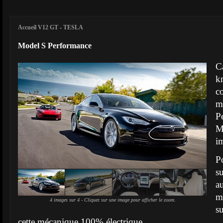
Accueil V12 GT
-
TESLA
Model S Performance
C
k
c
m
P
i
P
s
a
m
4 images sur 4 - Cliquez sur une image pour afficher le zoom.
s
cette mécanique 100% électrique.