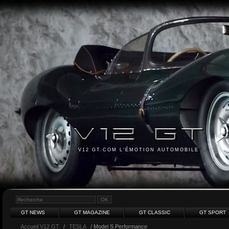
V12 GT.COM L'ÉMOTION AUTOMOBILE
GT NEWS
GT MAGAZINE
GT CLASSIC
GT SPORT
Accueil V12 GT
/
TESLA
/ Model S Performance