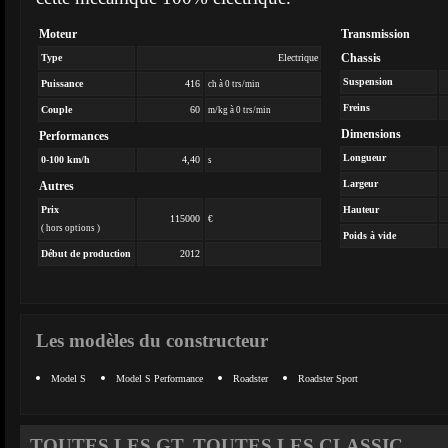
Moteur
Transmission
Chassis
Type
Electrique
Suspension
Puissance
416
ch à 0 trs/min
Freins
Couple
60
m/kg à 0 trs/min
Dimensions
Performances
Longueur
0-100 km/h
4,40
s
Largeur
Autres
Prix
Hauteur
115000
€
( hors options )
Poids à vide
Début de production
2012
Les modèles du constructeur
Model S
Model S Performance
Roadster
Roadster Sport
TOUTES LES GT, TOUTES LES CLASSIC