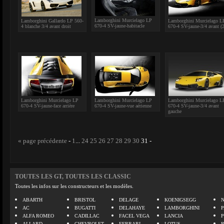
Lamborghini Murcielago LP
Lamborghini Gallardo LP 560-
Lamborghini Murcielago L
670-4 SV-jaune-habitacle
4 blanche 3/4 avant droit
670-4 SV-jaune-3/4 avant (2
Lamborghini Murcielago LP
Lamborghini Murcielago LP
Lamborghini Murcielago L
670-4 SV-jaune-face arrière
670-4 SV-jaune-vue aérienne
670-4 SV-jaune-3/4 avant
gauche
« page précédente
-
1
...
24
25
26
27
28
29
30
31
-
TOUTES LES GT, TOUTES LES CLASSIC
Toutes les infos sur les constructeurs et les modèles.
ABARTH
BRISTOL
DELAGE
KOENIGSEGG
N
AC
BUGATTI
DELAHAYE
LAMBORGHINI
P
ALFA ROMEO
CADILLAC
FACEL VEGA
LANCIA
ALLARD
CHEVROLET
FERRARI
LOTUS