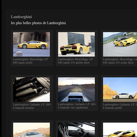
Lamborghini
les plus belles photos de Lamborghini
Lamborghini Murciélago LP
Lamborghini Murciélago LP
Lamborghini Murciélago L
640 jaune profil
640 jaune 3/4 arrière droit
640 jaune 3/4 avant droit
Lamborghini Gallardo LP 560-
Lamborghini Gallardo LP 560-
Lamborghini Gallardo LP 5
4 blanche vue supérieure
4 blanche moteur
4 blanche profil