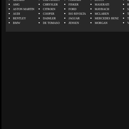
AMG
CHRYSLER
FISKER
MASERATI
ASTON MARTIN
CITROEN
FORD
MAYBACH
AUDI
COOPER
ISO RIVOLTA
MCLAREN
BENTLEY
DAIMLER
JAGUAR
MERCEDES BENZ
BMW
DE TOMASO
JENSEN
MORGAN