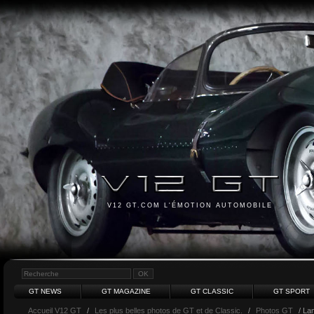
V12 GT.COM L'ÉMOTION AUTOMOBILE
GT NEWS
GT MAGAZINE
GT CLASSIC
GT SPORT
Accueil V12 GT
/
Les plus belles photos de GT et de Classic.
/
Photos GT
/ La