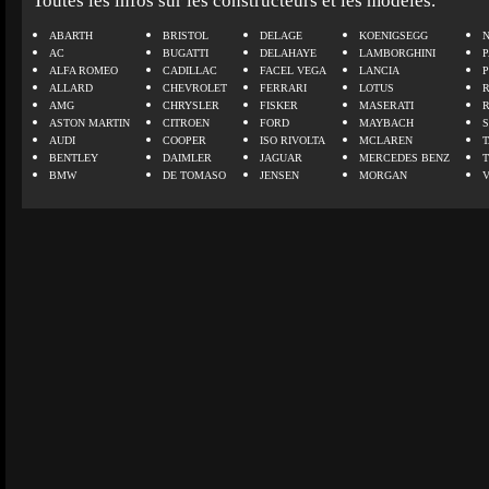
Toutes les infos sur les constructeurs et les modèles.
ABARTH
BRISTOL
DELAGE
KOENIGSEGG
N
AC
BUGATTI
DELAHAYE
LAMBORGHINI
P
ALFA ROMEO
CADILLAC
FACEL VEGA
LANCIA
ALLARD
CHEVROLET
FERRARI
LOTUS
AMG
CHRYSLER
FISKER
MASERATI
ASTON MARTIN
CITROEN
FORD
MAYBACH
AUDI
COOPER
ISO RIVOLTA
MCLAREN
BENTLEY
DAIMLER
JAGUAR
MERCEDES BENZ
BMW
DE TOMASO
JENSEN
MORGAN