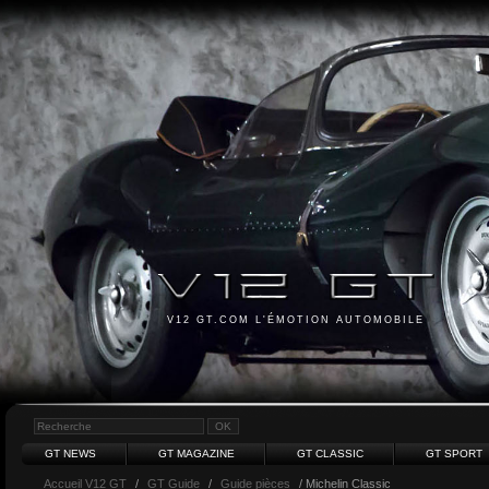
V12 GT.COM L'ÉMOTION AUTOMOBILE
GT NEWS
GT MAGAZINE
GT CLASSIC
GT SPORT
Accueil V12 GT
/
GT Guide
/
Guide pièces
/ Michelin Classic