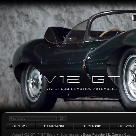
V12 GT.COM L'ÉMOTION AUTOMOBILE
GT NEWS
GT MAGAZINE
GT CLASSIC
GT SPORT
Accueil V12 GT
/
GT Sport
/
Sport essais
/ Essai Porsche 911 Carrera Cup