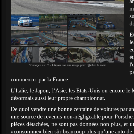
a
m
s
de
E
l
e
é
l
12 images sur 18 - Cliquez sur une image pour afficher le zoom.
p
commencer par la France.
L’Italie, le Japon, l’Asie, les Etats-Unis ou encore 
désormais aussi leur propre championnat.
De quoi vendre une bonne centaine de voitures par an et
une source de revenus non-négligeable pour Porsche. 
pièces détachées, ne sont pas données non plus, et u
«consomme» bien sûr beaucoup plus qu’une auto de 