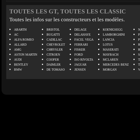
TOUTES LES GT, TOUTES LES CLASSIC
Toutes les infos sur les constructeurs et les modèles.
ABARTH
BRISTOL
DELAGE
KOENIGSEGG
N
AC
BUGATTI
DELAHAYE
LAMBORGHINI
P
ALFA ROMEO
CADILLAC
FACEL VEGA
LANCIA
ALLARD
CHEVROLET
FERRARI
LOTUS
AMG
CHRYSLER
FISKER
MASERATI
ASTON MARTIN
CITROEN
FORD
MAYBACH
AUDI
COOPER
ISO RIVOLTA
MCLAREN
BENTLEY
DAIMLER
JAGUAR
MERCEDES BENZ
BMW
DE TOMASO
JENSEN
MORGAN