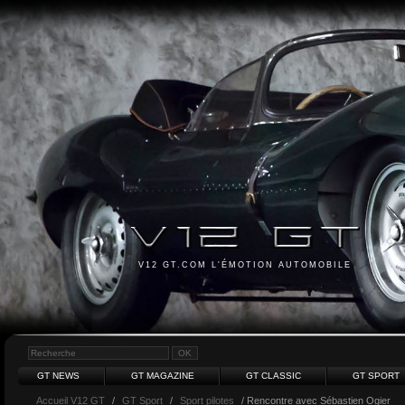
V12 GT.COM L'ÉMOTION AUTOMOBILE
GT NEWS
GT MAGAZINE
GT CLASSIC
GT SPORT
Accueil V12 GT
/
GT Sport
/
Sport pilotes
/ Rencontre avec Sébastien Ogier