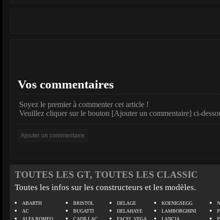
Vos commentaires
Soyez le premier à commenter cet article !
Veuillez cliquer sur le bouton [Ajouter un commentaire] ci-desso
TOUTES LES GT, TOUTES LES CLASSIC
Toutes les infos sur les constructeurs et les modèles.
ABARTH
BRISTOL
DELAGE
KOENIGSEGG
N
AC
BUGATTI
DELAHAYE
LAMBORGHINI
P
ALFA ROMEO
CADILLAC
FACEL VEGA
LANCIA