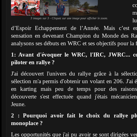
c
m
3 images sur 3 - Cliquez sur une image pour afficher le zoom.
l
d’Espoir Echappement de l’Année. Mais c’est en
sensation en devenant Champion du Monde des Ra
analysons ses débuts en WRC et ses objectifs pour la f
1: Avant d'évoquer le WRC, l'IRC, JWRC... c
piloter en rallye ?
J'ai découvert l'univers du rallye grâce à la sélect
sélection m'a permis d'obtenir un volant en 206. J'ai
en karting mais peu de temps pour des raisons 
découverte s'est effectuée quand j'étais mécanicie
Jeune.
2 : Pourquoi avoir fait le choix du rallye pl
monoplace ?
Les opportunités que j'ai pu avoir se sont dirigées ver