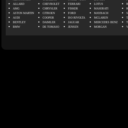
ALLARD
CHEVROLET
FERRARI
LOTUS
AMG
CHRYSLER
FISKER
MASERATI
ASTON MARTIN
CITROEN
FORD
MAYBACH
AUDI
COOPER
ISO RIVOLTA
MCLAREN
BENTLEY
DAIMLER
JAGUAR
MERCEDES BENZ
BMW
DE TOMASO
JENSEN
MORGAN