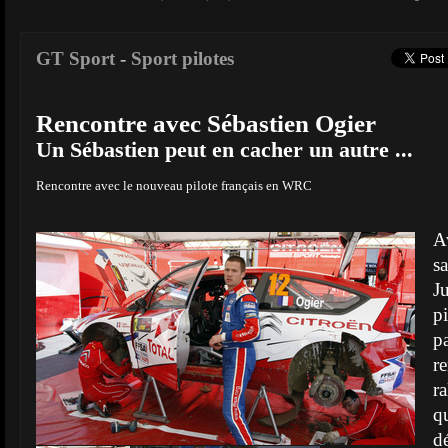
GT Sport
-
Sport pilotes
Rencontre avec Sébastien Ogier
Un Sébastien peut en cacher un autre ...
Rencontre avec le nouveau pilote français en WRC
A
s
J
p
p
r
r
q
d