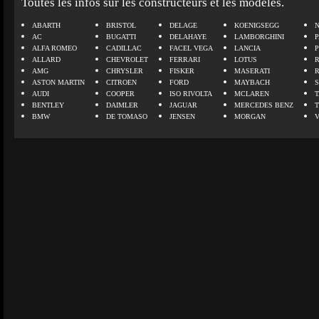
Toutes les infos sur les constructeurs et les modèles.
ABARTH
BRISTOL
DELAGE
KOENIGSEGG
N
AC
BUGATTI
DELAHAYE
LAMBORGHINI
P
ALFA ROMEO
CADILLAC
FACEL VEGA
LANCIA
ALLARD
CHEVROLET
FERRARI
LOTUS
AMG
CHRYSLER
FISKER
MASERATI
ASTON MARTIN
CITROEN
FORD
MAYBACH
AUDI
COOPER
ISO RIVOLTA
MCLAREN
BENTLEY
DAIMLER
JAGUAR
MERCEDES BENZ
BMW
DE TOMASO
JENSEN
MORGAN