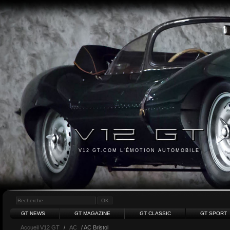
V12 GT.COM L'ÉMOTION AUTOMOBILE
GT NEWS
GT MAGAZINE
GT CLASSIC
GT SPORT
Accueil V12 GT
/
AC
/ AC Bristol