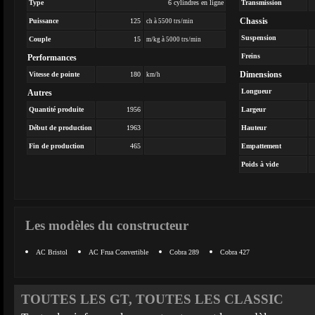
Type
6 cylindres en ligne
Transmission
Chassis
Puissance
125
ch à 5500 trs/min
Suspension
Couple
15
m/kg à 5000 trs/min
Freins
Performances
Dimensions
Vitesse de pointe
180
km/h
Longueur
Autres
Quantité produite
1956
Largeur
Début de production
1963
Hauteur
Fin de production
465
Empattement
Poids à vide
Les modèles du constructeur
AC Bristol
AC Frua Convertible
Cobra 289
Cobra 427
TOUTES LES GT, TOUTES LES CLASSIC