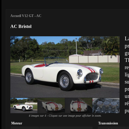
Accueil V12 GT
-
AC
AC Bristol
L
p
g
T
r
l
s
p
u
r
pu
4 images sur 4 - Cliquez sur une image pour afficher le zoom.
Moteur
Transmission