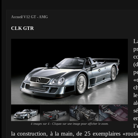
Accueil V12 GT
-
AMG
CLK GTR
L
p
c
(d
p
«
c
l
a
s
e
4 images sur 4 - Cliquez sur une image pour afficher le zoom.
l’
la construction, à la main, de 25 exemplaires «routi