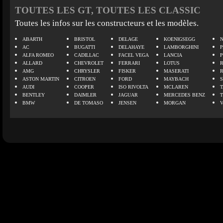
TOUTES LES GT, TOUTES LES CLASSIC
Toutes les infos sur les constructeurs et les modèles.
ABARTH
BRISTOL
DELAGE
KOENIGSEGG
N
AC
BUGATTI
DELAHAYE
LAMBORGHINI
P
ALFA ROMEO
CADILLAC
FACEL VEGA
LANCIA
ALLARD
CHEVROLET
FERRARI
LOTUS
AMG
CHRYSLER
FISKER
MASERATI
ASTON MARTIN
CITROEN
FORD
MAYBACH
AUDI
COOPER
ISO RIVOLTA
MCLAREN
BENTLEY
DAIMLER
JAGUAR
MERCEDES BENZ
BMW
DE TOMASO
JENSEN
MORGAN