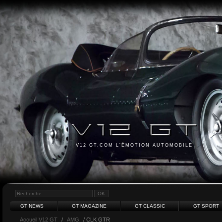
V12 GT.COM L'ÉMOTION AUTOMOBILE
GT NEWS
GT MAGAZINE
GT CLASSIC
GT SPORT
Accueil V12 GT
/
AMG
/ CLK GTR