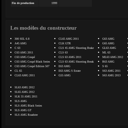
Fin de production
1999
Les modèles du constructeur
300 SEL 6.8
CL65 AMG 2011
G63 AMG
A45 AMG
CLK GTR
G65 AMG
C 63
CLS 45 AMG Shooting Brake
GL63 AMG
C63 AMG 2011
CLS 63
ML 63
C63 AMG Coupé
CLS 63 AMG 2011
ML63 AMG 2012
C63 AMG Coupé Black Series
CLS 63 AMG Shooting Break
R63 AMG
C63 AMG Coupé Edition 507
E63 AMG
S 65
CL 65
E63 AMG S Estate
S63 AMG 2011
CL63 AMG 2011
G55 AMG
S63 AMG 2013
SL63 AMG 2012
SL65 AMG 2012
SLK 55 AMG 2011
SLS AMG
SLS AMG Black Series
SLS AMG GT
SLS AMG Roadster