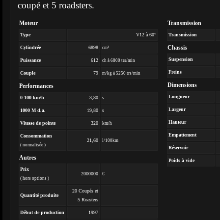
coupé et 5 roadsters.
Moteur
Transmission
Type
V12 à 60°
Transmission
Chassis
Cylindrée
6898
cm³
Suspension
Puissance
612
ch à 6800 trs/min
Freins
Couple
79
m/kg à 5250 trs/min
Dimensions
Performances
Longueur
0-100 km/h
3,80
s
Largeur
1000 M d.a.
19,80
s
Hauteur
Vitesse de pointe
320
km/h
Empattement
Consommation
21,60
l/100km
( normalisée )
Réservoir
Autres
Poids à vide
Prix
2000000
€
( hors options )
20 Coupés et
Quantité produite
5 Roasters
Début de production
1997