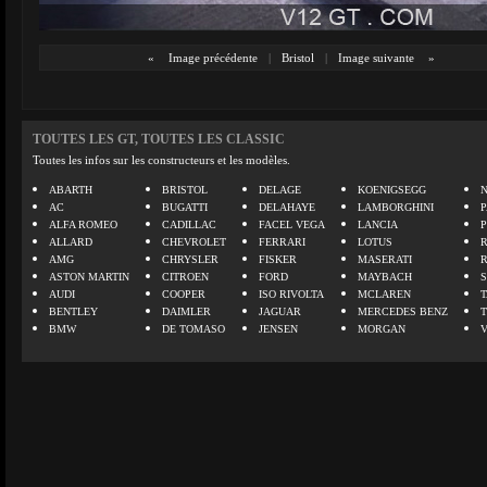
«
Image précédente
|
Bristol
|
Image suivante
»
TOUTES LES GT, TOUTES LES CLASSIC
Toutes les infos sur les constructeurs et les modèles.
ABARTH
BRISTOL
DELAGE
KOENIGSEGG
N
AC
BUGATTI
DELAHAYE
LAMBORGHINI
P
ALFA ROMEO
CADILLAC
FACEL VEGA
LANCIA
ALLARD
CHEVROLET
FERRARI
LOTUS
AMG
CHRYSLER
FISKER
MASERATI
ASTON MARTIN
CITROEN
FORD
MAYBACH
AUDI
COOPER
ISO RIVOLTA
MCLAREN
BENTLEY
DAIMLER
JAGUAR
MERCEDES BENZ
BMW
DE TOMASO
JENSEN
MORGAN