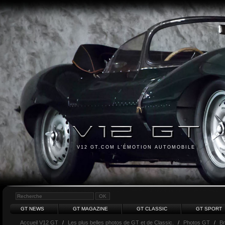
V12 GT.COM L'ÉMOTION AUTOMOBILE
GT NEWS
GT MAGAZINE
GT CLASSIC
GT SPORT
Accueil V12 GT
/
Les plus belles photos de GT et de Classic.
/
Photos GT
/
Br