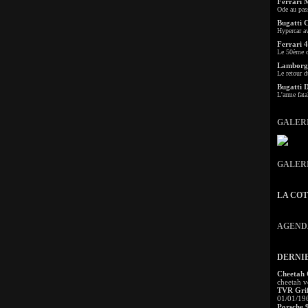
Ferrari 
Ode au pas
Bugatti 
Hypercar a
Ferrari 4
Le 50ème c
Lamborgh
Le retour d
Bugatti 
L'arme fata
GALER
GALER
LA CO
AGEND
DERNI
Cheetah
cheetah v
TVR Grif
01/01/19
Porsche 