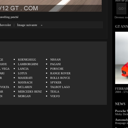
Mot de pa
ravelling penché
hevrolet
|
Image suivante
»
GT AN
.
GE
KOENIGSEGG
NISSAN
HAYE
LAMBORGHINI
PAGANI
L VEGA
LANCIA
PORSCHE
ARI
LOTUS
RANGE ROVER
ER
MASERATI
ROLLS ROYCE
MAYBACH
SPYKER
IVOLTA
MCLAREN
TALBOT LAGO
FERRARI 
AR
MERCEDES BENZ
TESLA
2004 - 571
EN
MORGAN
VOLVO
NEWS
Porsche 
Moby Dick 
Automobi
Braquage à 