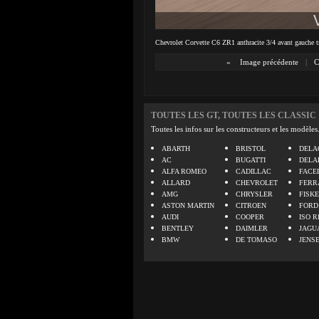
Chevrolet Corvette C6 ZR1 anthracite 3/4 avant gauche t
«
Image précédente
|
C
TOUTES LES GT, TOUTES LES CLASSIC
Toutes les infos sur les constructeurs et les modèles
ABARTH
BRISTOL
DELA
AC
BUGATTI
DELA
ALFA ROMEO
CADILLAC
FACE
ALLARD
CHEVROLET
FERR
AMG
CHRYSLER
FISK
ASTON MARTIN
CITROEN
FORD
AUDI
COOPER
ISO R
BENTLEY
DAIMLER
JAGU
BMW
DE TOMASO
JENS