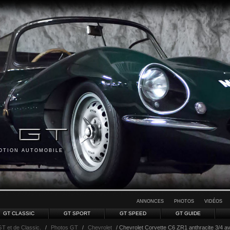
MOTION AUTOMOBILE
ANNONCES
PHOTOS
VIDÉOS
GT CLASSIC
GT SPORT
GT SPEED
GT GUIDE
GT et de Classic.
/
Photos GT
/
Chevrolet
/ Chevrolet Corvette C6 ZR1 anthracite 3/4 av