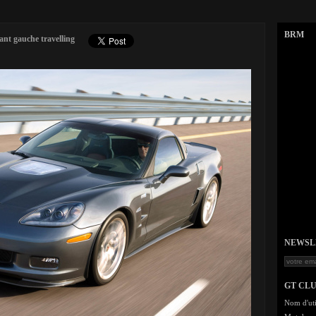
BRM
ant gauche travelling
NEWSLET
GT CL
Nom d'uti