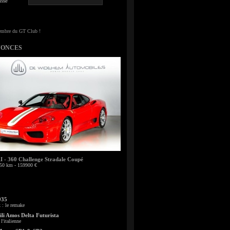
sse
NONCES
- 360 Challenge Stradale Coupé
50 km - 159900 €
935
: le remake
li Amos Delta Futurista
l'italienne