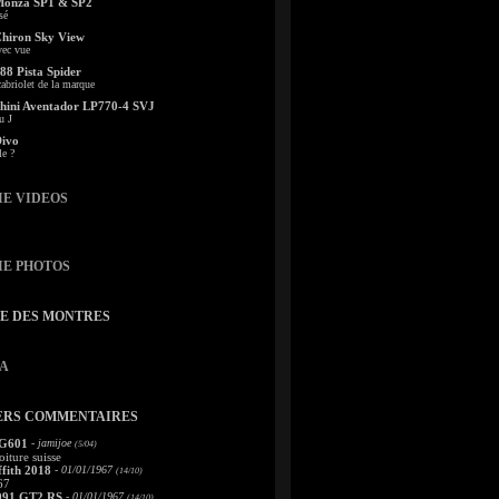
Monza SP1 & SP2
sé
Chiron Sky View
vec vue
88 Pista Spider
abriolet de la marque
ini Aventador LP770-4 SVJ
u J
Divo
le ?
IE VIDEOS
IE PHOTOS
TE DES MONTRES
A
ERS COMMENTAIRES
 G601
- jamijoe
(5/04)
oiture suisse
fith 2018
- 01/01/1967
(14/10)
67
991 GT2 RS
- 01/01/1967
(14/10)