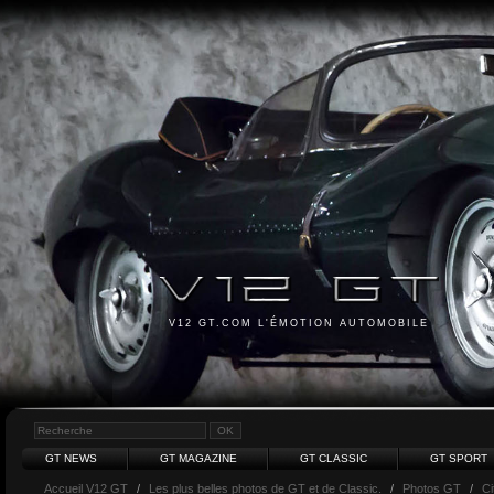
V12 GT.COM L'ÉMOTION AUTOMOBILE
GT NEWS
GT MAGAZINE
GT CLASSIC
GT SPORT
Accueil V12 GT
/
Les plus belles photos de GT et de Classic.
/
Photos GT
/
Ci