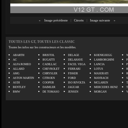
«
Image précédente
|
Citroën
|
Image suivante
»
TOUTES LES GT, TOUTES LES CLASSIC
Toutes les infos sur les constructeurs et les modèles.
ABARTH
BRISTOL
DELAGE
KOENIGSEGG
N
AC
BUGATTI
DELAHAYE
LAMBORGHINI
P
ALFA ROMEO
CADILLAC
FACEL VEGA
LANCIA
ALLARD
CHEVROLET
FERRARI
LOTUS
AMG
CHRYSLER
FISKER
MASERATI
ASTON MARTIN
CITROEN
FORD
MAYBACH
AUDI
COOPER
ISO RIVOLTA
MCLAREN
BENTLEY
DAIMLER
JAGUAR
MERCEDES BENZ
BMW
DE TOMASO
JENSEN
MORGAN