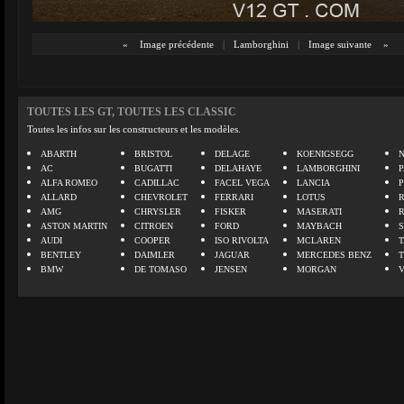
«
Image précédente
|
Lamborghini
|
Image suivante
»
TOUTES LES GT, TOUTES LES CLASSIC
Toutes les infos sur les constructeurs et les modèles.
ABARTH
BRISTOL
DELAGE
KOENIGSEGG
N
AC
BUGATTI
DELAHAYE
LAMBORGHINI
P
ALFA ROMEO
CADILLAC
FACEL VEGA
LANCIA
ALLARD
CHEVROLET
FERRARI
LOTUS
AMG
CHRYSLER
FISKER
MASERATI
ASTON MARTIN
CITROEN
FORD
MAYBACH
AUDI
COOPER
ISO RIVOLTA
MCLAREN
BENTLEY
DAIMLER
JAGUAR
MERCEDES BENZ
BMW
DE TOMASO
JENSEN
MORGAN