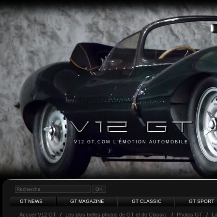
V12 GT.COM L'ÉMOTION AUTOMOBILE
GT NEWS
GT MAGAZINE
GT CLASSIC
GT SPORT
Accueil V12 GT
/
Les plus belles photos de GT et de Classic.
/
Photos GT
/
La