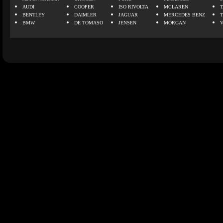
AUDI
COOPER
ISO RIVOLTA
MCLAREN
BENTLEY
DAIMLER
JAGUAR
MERCEDES BENZ
BMW
DE TOMASO
JENSEN
MORGAN