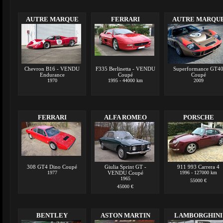
AUTRE MARQUE
FERRARI
AUTRE MARQU
Chevron B16 - VENDU
F335 Berlinetta - VENDU
Superformance GT4
Endurance
Coupé
Coupé
1970
1995 - 44000 km
2009
FERRARI
ALFA ROMEO
PORSCHE
308 GT4 Dino Coupé
Giulia Sprint GT -
911 993 Carrera 4
1977
VENDU Coupé
1996 - 127000 km
1965
55000 €
45000 €
BENTLEY
ASTON MARTIN
LAMBORGHINI