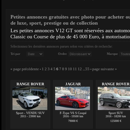
Petites annonces gratuites avec photo pour acheter o
de luxe, sport, prestige ou de collection
Les petites annonces V12 GT sont réservées aux autom
Classic ou Course de plus de 45 000 Euro, à motorisatio
Sélectionnez les dernières annonces parues selon vos critères de recherche:
Tri par
Ordre
Marque
« page précédente
-
1
2
3
4
5
6
7
8
9
10
11
12
...
55
-
page suivante »
RANGE ROVER
JAGUAR
RANGE ROVER
Sport - VENDU SUV
F-Type V6 S Coupé
Sport SUV
2015 - 23900 km
2016 - 19500 km
2016 - 18200 km
79000 €
125000 €