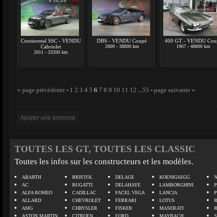
Continental SSC - VENDU
DBS - VENDU Coupé
400 GT - VENDU Cou
Cabriolet
2009 - 38800 km
1967 - 48800 km
2011 - 33200 km
« page précédente
-
1
2
3
4
5
6
7
8
9
10
11
12
...
55
-
page suivante »
TOUTES LES GT, TOUTES LES CLASSIC
Toutes les infos sur les constructeurs et les modèles.
ABARTH
BRISTOL
DELAGE
KOENIGSEGG
N
AC
BUGATTI
DELAHAYE
LAMBORGHINI
P
ALFA ROMEO
CADILLAC
FACEL VEGA
LANCIA
ALLARD
CHEVROLET
FERRARI
LOTUS
AMG
CHRYSLER
FISKER
MASERATI
ASTON MARTIN
CITROEN
FORD
MAYBACH