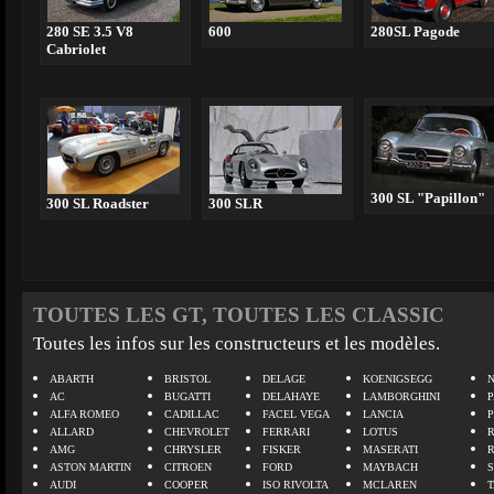
280 SE 3.5 V8
600
280SL Pagode
Cabriolet
300 SL "Papillon"
300 SL Roadster
300 SLR
TOUTES LES GT, TOUTES LES CLASSIC
Toutes les infos sur les constructeurs et les modèles.
ABARTH
BRISTOL
DELAGE
KOENIGSEGG
N
AC
BUGATTI
DELAHAYE
LAMBORGHINI
P
ALFA ROMEO
CADILLAC
FACEL VEGA
LANCIA
ALLARD
CHEVROLET
FERRARI
LOTUS
AMG
CHRYSLER
FISKER
MASERATI
ASTON MARTIN
CITROEN
FORD
MAYBACH
AUDI
COOPER
ISO RIVOLTA
MCLAREN