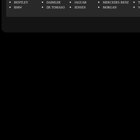
BENTLEY
DAIMLER
JAGUAR
MERCEDES BENZ
BMW
DE TOMASO
JENSEN
MORGAN