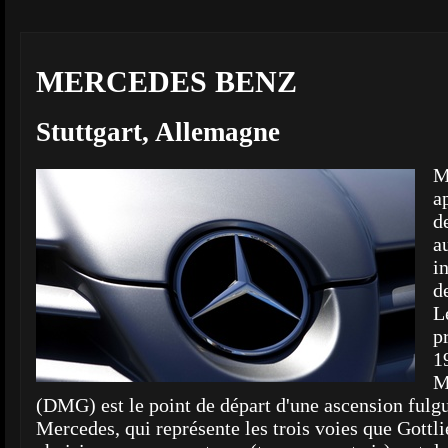
MERCEDES BENZ
Stuttgart, Allemagne
M
a
d
a
i
d
L
p
1
M
(DMG) est le point de départ d'une ascension fulgu
Mercedes, qui représente les trois voies que Gottl