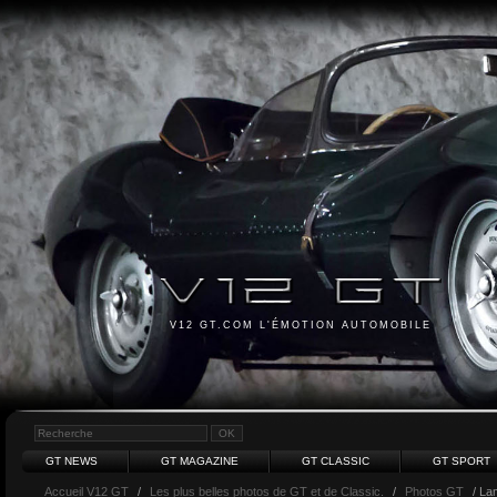
V12 GT.COM L'ÉMOTION AUTOMOBILE
GT NEWS
GT MAGAZINE
GT CLASSIC
GT SPORT
Accueil V12 GT
/
Les plus belles photos de GT et de Classic.
/
Photos GT
/ La