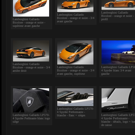
Lamborghini Gallardo
Lamborghini Gallardo
Bicolore - orange et noire -
Bicolore - orange et noire - 3/4
Lamborghini Gallardo
profil
avant gauche
Bicolore - orange et noire -
supérieur avant gauche
Lamborghini Gallardo
Lamborghini Gallardo
Lamborghini Gallardo LP5
Bicolore - orange et noire - 3/4
Bicolore - orange et noire - 3/4
4 Spyder blanc 3/4 avant
arrière droit
avant gauche, supérieur
gauche
Lamborghini Gallardo LP570-
4 Spyder Performante -
Lamborghini Gallardo LP570-
Lamborghini Gallardo LP5
blanche - flanc + sièges
4 Spyder Perfmante blanc logo
4 Spyder Performante -
siège
blanche - détails, logo + ba
de caisse