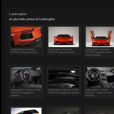
Lamborghini
les plus belles photos de Lamborghini
Lamborghini Aventador
Lamborghini Aventador
Lamborghini Aventador
LP700-4 rouge feu arrière
LP700-4 rouge face avant
LP700-4 rouge face avant
portes ouvertes
Lamborghini Gallardo LP560-
Lamborghini Gallardo LP560-
Lamborghini Gallardo
4 Bicolore orange/noir
4 Bicolore orange/noir moteur
Bicolore - orange et noire -
intérieur
habitacle