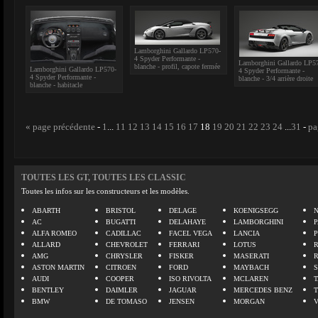
Lamborghini Gallardo LP570-
4 Spyder Performante -
Lamborghini Gallardo LP5
blanche - profil, capote fermée
Lamborghini Gallardo LP570-
4 Spyder Performante -
4 Spyder Performante -
blanche - 3/4 arrière droite
blanche - habitacle
« page précédente
-
1
...
11
12
13
14
15
16
17
18
19
20
21
22
23
24
...
31
-
pa
TOUTES LES GT, TOUTES LES CLASSIC
Toutes les infos sur les constructeurs et les modèles.
ABARTH
BRISTOL
DELAGE
KOENIGSEGG
N
AC
BUGATTI
DELAHAYE
LAMBORGHINI
P
ALFA ROMEO
CADILLAC
FACEL VEGA
LANCIA
ALLARD
CHEVROLET
FERRARI
LOTUS
AMG
CHRYSLER
FISKER
MASERATI
ASTON MARTIN
CITROEN
FORD
MAYBACH
AUDI
COOPER
ISO RIVOLTA
MCLAREN
BENTLEY
DAIMLER
JAGUAR
MERCEDES BENZ
BMW
DE TOMASO
JENSEN
MORGAN