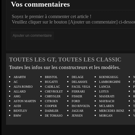
Vos commentaires
Soyez le premier à commenter cet article !
Veuillez cliquer sur le bouton [Ajouter un commentaire] ci-desso
TOUTES LES GT, TOUTES LES CLASSIC
Toutes les infos sur les constructeurs et les modèles.
ABARTH
BRISTOL
DELAGE
KOENIGSEGG
N
AC
BUGATTI
DELAHAYE
LAMBORGHINI
P
ALFA ROMEO
CADILLAC
FACEL VEGA
LANCIA
ALLARD
CHEVROLET
FERRARI
LOTUS
AMG
CHRYSLER
FISKER
MASERATI
ASTON MARTIN
CITROEN
FORD
MAYBACH
AUDI
COOPER
ISO RIVOLTA
MCLAREN
BENTLEY
DAIMLER
JAGUAR
MERCEDES BENZ
BMW
DE TOMASO
JENSEN
MORGAN