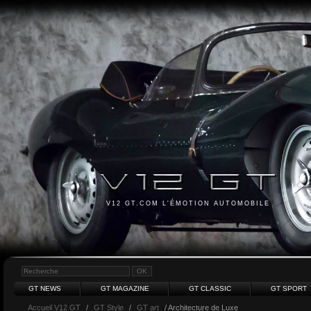
V12 GT.COM L'ÉMOTION AUTOMOBILE
GT NEWS
GT MAGAZINE
GT CLASSIC
GT SPORT
Accueil V12 GT
/
GT Style
/
GT art
/ Architecture de Luxe