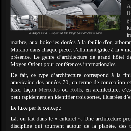
A
B
g
l
4 images sur 4 - Cliquez sur une image pour afficher le zoom.
i
marbre, aux boiseries dorées à la feuille d'or, arbora
Murano dans chaque pièce, s’allumant grâce à la « ma
présence. Le genre d’architecture de grand hôtel d
Moyen Orient pour conférences internationales.
De fait, ce type d’architecture correspond à la fi
américaine des années 70, en terme de conception e
luxe, façon
Mercedes
ou
Rolls
, en architecture, c’
peut rapidement en identifier trois sortes, illustrées d
Le luxe par le concept:
Là, on fait dans le « culturel ». Une architecture prod
discipline qui tournent autour de la planète, des