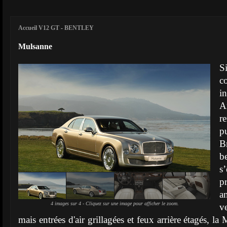
Accueil V12 GT
-
BENTLEY
Mulsanne
S
c
i
A
r
p
B
b
s
pr
a
4 images sur 4 - Cliquez sur une image pour afficher le zoom.
v
mais entrées d'air grillagées et feux arrière étagés, l