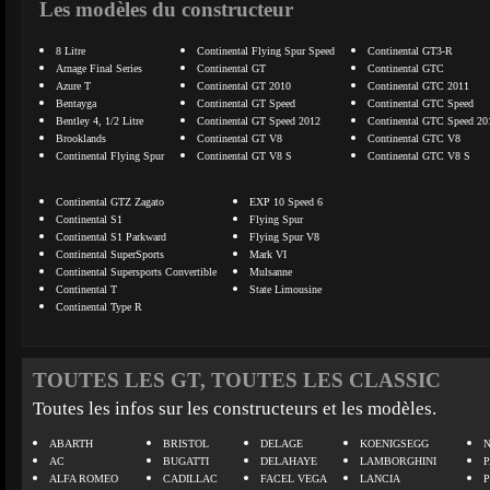
Les modèles du constructeur
8 Litre
Continental Flying Spur Speed
Continental GT3-R
Arnage Final Series
Continental GT
Continental GTC
Azure T
Continental GT 2010
Continental GTC 2011
Bentayga
Continental GT Speed
Continental GTC Speed
Bentley 4, 1/2 Litre
Continental GT Speed 2012
Continental GTC Speed 20
Brooklands
Continental GT V8
Continental GTC V8
Continental Flying Spur
Continental GT V8 S
Continental GTC V8 S
Continental GTZ Zagato
EXP 10 Speed 6
Continental S1
Flying Spur
Continental S1 Parkward
Flying Spur V8
Continental SuperSports
Mark VI
Continental Supersports Convertible
Mulsanne
Continental T
State Limousine
Continental Type R
TOUTES LES GT, TOUTES LES CLASSIC
Toutes les infos sur les constructeurs et les modèles.
ABARTH
BRISTOL
DELAGE
KOENIGSEGG
N
AC
BUGATTI
DELAHAYE
LAMBORGHINI
P
ALFA ROMEO
CADILLAC
FACEL VEGA
LANCIA