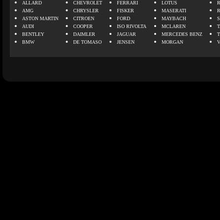
ALLARD
CHEVROLET
FERRARI
LOTUS
AMG
CHRYSLER
FISKER
MASERATI
ASTON MARTIN
CITROEN
FORD
MAYBACH
AUDI
COOPER
ISO RIVOLTA
MCLAREN
BENTLEY
DAIMLER
JAGUAR
MERCEDES BENZ
BMW
DE TOMASO
JENSEN
MORGAN