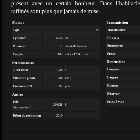
présent avec un certain bonheur. Dans l’habitacl
raffinés sont plus que jamais de mise.
Moteur
Transmission
Type
V8
Transmission
Chassis
Cylindrée
6750
cm³
Suspension
Puissance
512
ch à 4200 trs/min
Freins
Couple
102
m/kg à 1750 trs/min
Dimensions
Performances
Longueur
0-100 km/h
5,30
s
Largeur
Vitesse de pointe
296
km/h
Hauteur
Emissions CO²
392
g/km
Réservoir
Autres
Prix
Poids à vide
290628
€
( hors options )
Début de production
2010