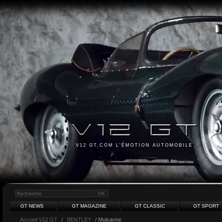
V12 GT.COM L'ÉMOTION AUTOMOBILE
GT NEWS
GT MAGAZINE
GT CLASSIC
GT SPORT
Accueil V12 GT
/
BENTLEY
/ Mulsanne