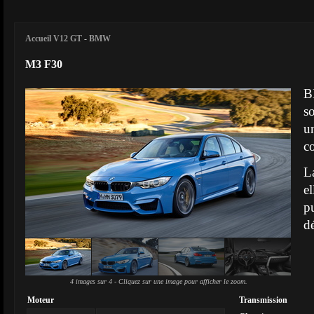
Accueil V12 GT
-
BMW
M3 F30
B
s
u
c
L
e
p
d
4 images sur 4 - Cliquez sur une image pour afficher le zoom.
Moteur
Transmission