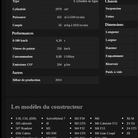
Chassis
Type
6 cylindres en ligne
Suspension
Cylindrée
2979
cm³
Freins
Puissance
432
ch à 5500 trs/min
Dimensions
Couple
56
m/kg à 1850 trs/min
Longueur
Performances
Largeur
0-100 km/h
4,30
s
Hauteur
Vitesse de pointe
250
km/h
Empattement
Consommation
8,80
l/100km
Réservoir
Emissions CO²
204
g/km
Poids à vide
Autres
Début de production
2014
Les modèles du constructeur
3.0L CSL (E09)
ActiveHybrid 7
M3 F30
M6
X6 M
503 cabriolet
i8
M3 GTS
M6 Cabriolet F12
Z4 35i
507 Roadster
M1
M4 F32
M6 F13
Z4 GT3
650i Cabrio
M3 E90
M4 GTS
M6 Gran Coupé
Z8