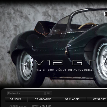
V12 GT.COM L'ÉMOTION AUTOMOBILE
GT NEWS
GT MAGAZINE
GT CLASSIC
GT SPORT
Accueil V12 GT
/
BMW
/ M3 F30