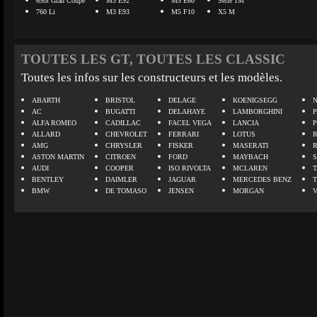
650i Gran Coupé
M3 E92
M5 E60
Série 1M
760 Li
M3 E93
M5 F10
X5 M
TOUTES LES GT, TOUTES LES CLASSIC
Toutes les infos sur les constructeurs et les modèles.
ABARTH
BRISTOL
DELAGE
KOENIGSEGG
N
AC
BUGATTI
DELAHAYE
LAMBORGHINI
P
ALFA ROMEO
CADILLAC
FACEL VEGA
LANCIA
ALLARD
CHEVROLET
FERRARI
LOTUS
AMG
CHRYSLER
FISKER
MASERATI
ASTON MARTIN
CITROEN
FORD
MAYBACH
AUDI
COOPER
ISO RIVOLTA
MCLAREN
BENTLEY
DAIMLER
JAGUAR
MERCEDES BENZ
BMW
DE TOMASO
JENSEN
MORGAN