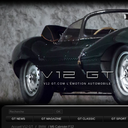
V12 GT.COM L'ÉMOTION AUTOMOBILE
GT NEWS
GT MAGAZINE
GT CLASSIC
GT SPORT
Accueil V12 GT
/
BMW
/ M6 Cabriolet F12