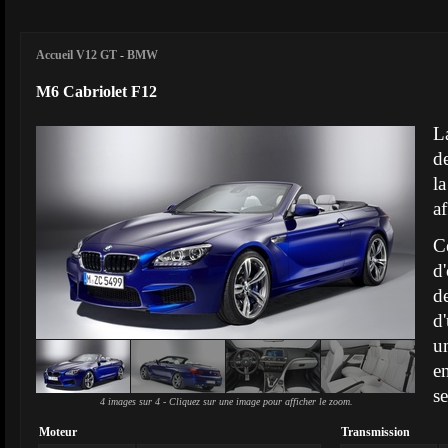
Accueil V12 GT
-
BMW
M6 Cabriolet F12
L
d
l
a
C
d
d
d
u
e
s
4 images sur 4 - Cliquez sur une image pour afficher le zoom.
Moteur
Transmission