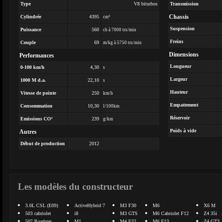
Type
V8 biturbos
Transmission
Chassis
Cylindrée
4395
cm³
Suspension
Puissance
560
ch à 7000 trs/min
Freins
Couple
69
m/kg à 5750 trs/min
Dimensions
Performances
Longueur
0-100 km/h
4,30
s
Largeur
1000 M d.a.
22,10
s
Hauteur
Vitesse de pointe
250
km/h
Empattement
Consommation
10,30
l/100km
Réservoir
Emissions CO²
239
g/km
Poids à vide
Autres
Début de production
2012
Les modèles du constructeur
3.0L CSL (E09)
ActiveHybrid 7
M3 F30
M6
X6 M
503 cabriolet
i8
M3 GTS
M6 Cabriolet F12
Z4 35i
507 Roadster
M1
M4 F32
M6 F13
Z4 GT3