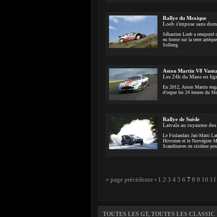
Rallye du Mexique
Loeb s'impose sans dom
Sébastien Loeb a remporté d
en forme sur la terre aztèq
Solberg.
Aston Martin V8 Vant
Les 24h du Mans en lig
En 2012, Aston Martin enga
d'orgue les 24 heures du Ma
Rallye de Suède
Latvala au royaume des
Le Finlandais Jari-Matti La
Hirvonen et le Norvégien M
Scandinaves en sixième pos
« page précédente
-
1
2
3
4
5
6
7
8
9
10
11
TOUTES LES GT, TOUTES LES CLASSIC