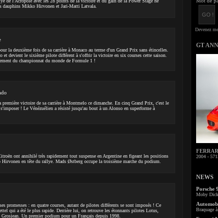
Mot de pa
lye de l'Acropole avec les 28 points de la victoire et du gain de la Power Stage ne
ses dauphins Mikko Hirvonen et Jari-Matti Latvala.
e
GT AN
ur la deuxième fois de sa carrière à Monaco au terme d'un Grand Prix sans étincelles.
et devient le sixième pilote différent à s'offrir la victoire en six courses cette saison.
ncement du championnat du monde de Formule 1 !
ado
 première victoire de sa carrière à Montmelo ce dimanche. En cinq Grand Prix, c'est le
à s'imposer ! Le Vénézuélien a résisté jusqu'au bout à un Alonso en superforme à
FERRARI 
itroën ont annihilé très rapidement tout suspense en Argentine en figeant les positions
2004 - 571
 Hirvonen en tête du rallye. Mads Østberg occupe la troisième marche du podium.
NEWS
Porsche 
Moby Dick 
Automobi
es promesses : en quatre courses, autant de pilotes différents se sont imposés ! Ce
Braquage à 
ttel qui a été le plus rapide. Derrière lui, on retrouve les étonnants pilotes Lotus,
Grosjean. Un premier podium pour un Français depuis 1998.