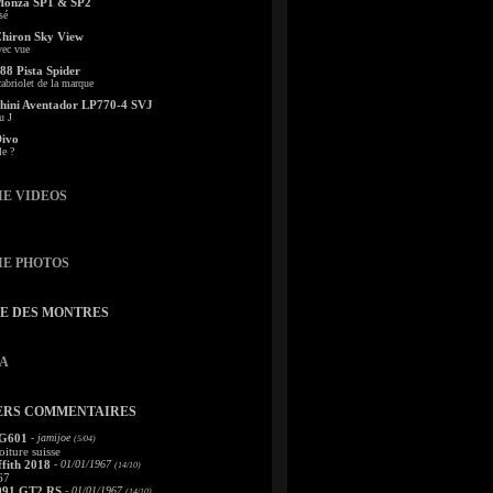
Monza SP1 & SP2
sé
Chiron Sky View
vec vue
88 Pista Spider
abriolet de la marque
ini Aventador LP770-4 SVJ
u J
Divo
le ?
IE VIDEOS
IE PHOTOS
TE DES MONTRES
A
ERS COMMENTAIRES
 G601
- jamijoe
(5/04)
oiture suisse
fith 2018
- 01/01/1967
(14/10)
67
991 GT2 RS
- 01/01/1967
(14/10)