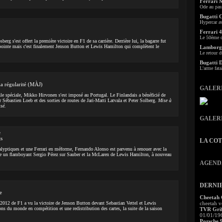
Ferrari 
Ode au pas
Bugatti 
Hypercar a
Ferrari 4
Le 50ème c
rg s'est offert la première victoire en F1 de sa carrière. Derrière lui, la bagarre fut
e pointe mais c'est finalement Jenson Button et Lewis Hamilton qui complètent le
Lamborgh
Le retour d
Bugatti 
L'arme fata
a régularité (MÀJ)
GALER
le spéciale, Mikko Hirvonen s'est imposé au Portugal. Le Finlandais a bénéficié de
 Sébastien Loeb et des sorties de routes de Jari-Matti Latvala et Peter Solberg.
Mise à
sé.
GALER
e
ts
LA CO
lyptiques et une Ferrari en méforme, Fernando Alonso est parvenu à renouer avec la
nce un flamboyant Sergio Pérez sur Sauber et la McLaren de Lewis Hamilton, à nouveau
AGEND
DERNI
e
Cheetah
2012 de F1 a vu la victoire de Jenson Button devant Sebastian Vettel et Lewis
cheetah v
s du monde en compétition et une redistribution des cartes, la suite de la saison
TVR Grif
01/01/19
Porsche 