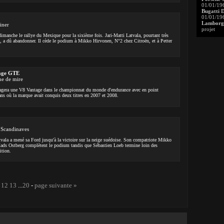
01/01/19
Bugatti 
01/01/19
Lamborgh
iner
projet
imanche le rallye du Mexique pour la sixième fois. Jari-Matti Latvala, pourtant très
ue, a dû abandonner. Il cède le podium à Mikko Hirvonen, N°2 chez Citroën, et à Petter
age GTE
ne de mire
gera une V8 Vantage dans le championnat du monde d'endurance avec en point
ns où la marque avait conquis deux titres en 2007 et 2008.
 Scandinaves
tvala a mené sa Ford jusqu'à la victoire sur la neige suédoise. Son compatriote Mikko
ads Ostberg complètent le podium tandis que Sébastien Loeb termine loin des
ition.
12
13
...
20
-
page suivante »