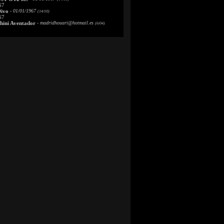
67
Divo
- 01/01/1967
(14/10)
67
ini Aventador
-
madridhouari@hotmail.es
(6/04)