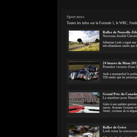
Sport news
Toutes les infos sur la Formule 1, le WRC, l'end
Rallye de Nouvelle-Zél
Nouveau doublé Citroë
Sébastien Loeb a signé une 
néo-zélandaises tandis que 
24 heures du Mans 201
Première victoire d'une
Audi a monopolisé le podi
TDI tandis que les prototyp
Grand Prix du Canada
La septième pour Hamil
Grâce à une parfaite gestion
saison. Romain Grosjean et 
Vettel, victimes de la dégr
Rallye de Grèce
Loeb ruine la concurre