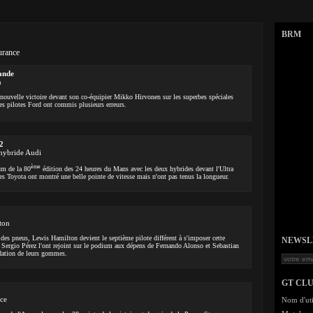
BRM
urance
ande
n
nouvelle victoire devant son co-équipier Mikko Hirvonen sur les superbes spéciales
les pilotes Ford ont commis plusieurs erreurs.
2
 hybride Audi
ème
um de la 80
édition des 24 heures du Mans avec les deux hybrides devant l'Ultra
es Toyota ont montré une belle pointe de vitesse mais n'ont pas tenus la longueur.
ton
 des pneus, Lewis Hamilton devient le septième pilote différent à s'imposer cette
NEWSLET
Sergio Pérez l'ont rejoint sur le podium aux dépens de Fernando Alonso et Sebastian
adation de leurs gommes.
GT CL
nce
Nom d'uti