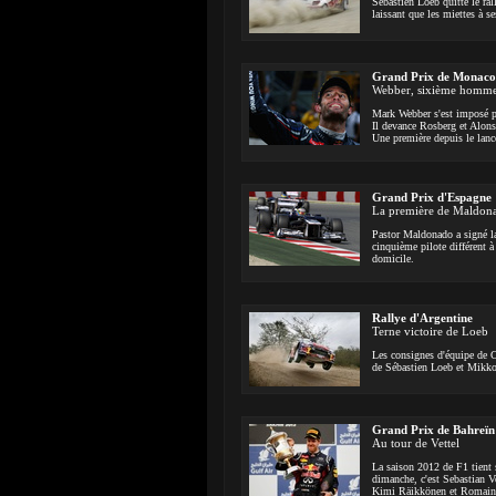
Sébastien Loeb quitte le ral
laissant que les miettes à 
Grand Prix de Monaco
Webber, sixième homm
Mark Webber s'est imposé po
Il devance Rosberg et Alonso 
Une première depuis le la
Grand Prix d'Espagne
La première de Maldon
Pastor Maldonado a signé la
cinquième pilote différent 
domicile.
Rallye d'Argentine
Terne victoire de Loeb
Les consignes d'équipe de C
de Sébastien Loeb et Mikko
Grand Prix de Bahreïn
Au tour de Vettel
La saison 2012 de F1 tient s
dimanche, c'est Sebastian Ve
Kimi Räikkönen et Romain 