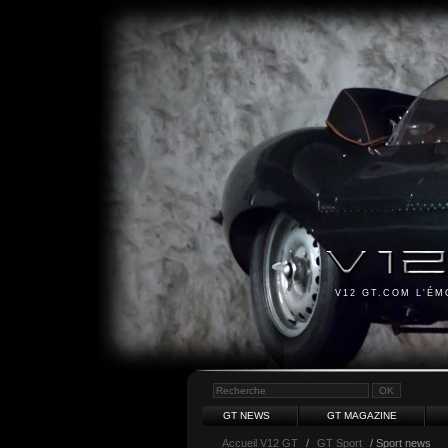
V12 GT.COM L'É
GT NEWS
GT MAGAZINE
Accueil V12 GT
/
GT Sport
/ Sport news