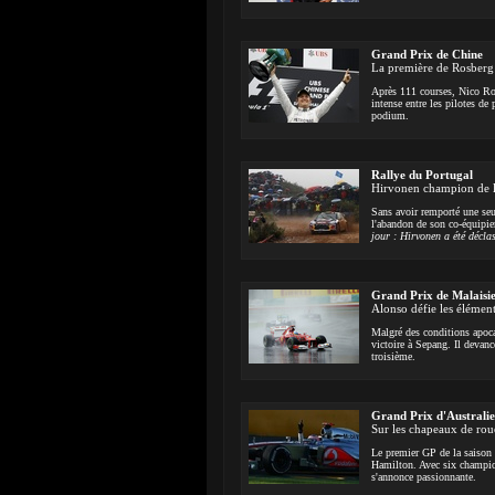
Grand Prix de Chine
La première de Rosberg
Après 111 courses, Nico Rosbe
intense entre les pilotes d
podium.
Rallye du Portugal
Hirvonen champion de l
Sans avoir remporté une seu
l'abandon de son co-équipier
jour : Hirvonen a été déclas
Grand Prix de Malaisi
Alonso défie les élémen
Malgré des conditions apoca
victoire à Sepang. Il deva
troisième.
Grand Prix d'Australie
Sur les chapeaux de rou
Le premier GP de la saison 
Hamilton. Avec six champion
s'annonce passionnante.