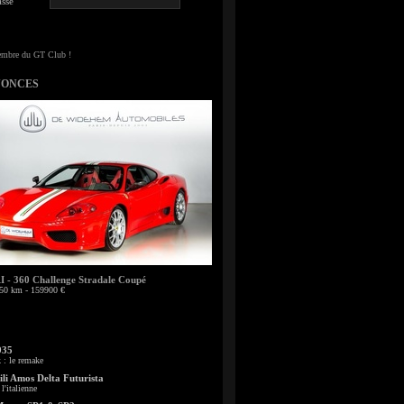
sse
NONCES
- 360 Challenge Stradale Coupé
50 km - 159900 €
935
: le remake
li Amos Delta Futurista
l'italienne